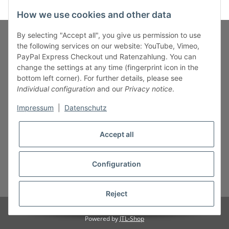
How we use cookies and other data
By selecting "Accept all", you give us permission to use
the following services on our website: YouTube, Vimeo,
PayPal Express Checkout und Ratenzahlung. You can
Fuss-Zahlung-Versand-Kontakt
change the settings at any time (fingerprint icon in the
bottom left corner). For further details, please see
Fuss-Informationen
Individual configuration
and our
Privacy notice
.
Impressum
|
Datenschutz
Legal
Accept all
Configuration
* All prices incl. VAT, plus
shipping fees
Reject
© B.M.S-Burger GmbH
Powered by
JTL-Shop