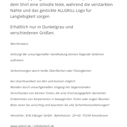
dem Shirt eine stilvolle Note, während die verstärkten
Nähte und das gestickte ALLGRILL-Logo für
Langlebigkeit sorgen
Erhältlich nur in Dunkelgrau und
verschiedenen Größen.
Warnhinweis:
Achtung! Bei unsachgemäßer Handhabung können folgende Gefahren
auftreten:
Verbrennungen durch heiße Oberflächen oder Flüssigkeiten
bei Unachtsamkeit sto ßen und kratzen möglich
Wunden durch unsachgemäßen Umgang mit Gegenständen
Verschlucken von kleinen Teilen, die eine Erstickungsgefahr darstellen
Einklemmen von Körperteilen in beweglichen Teilen oder engen Räumen
Bitte seien Sie vorsichtig und beachten Sie alle Sicherheitsvorkehrungen!
Hersteller: B.M.S-Burger GmbH - Bahnholzstr. 20+40 -75249 Kieselbronn
www.allgrill.de
/
info@allgrill.de