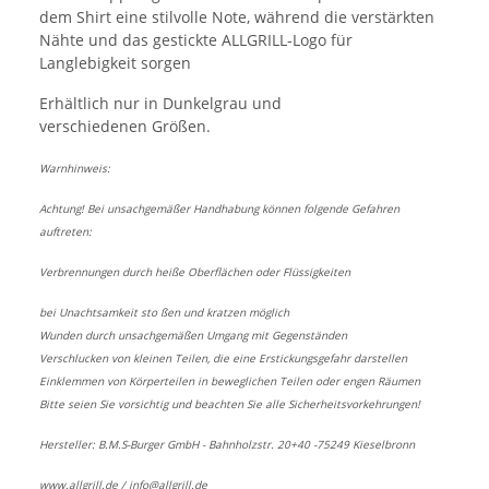
dem Shirt eine stilvolle Note, während die verstärkten
Nähte und das gestickte ALLGRILL-Logo für
Langlebigkeit sorgen
Erhältlich nur in Dunkelgrau und
verschiedenen Größen.
Warnhinweis:
Achtung! Bei unsachgemäßer Handhabung können folgende Gefahren
auftreten:
Verbrennungen durch heiße Oberflächen oder Flüssigkeiten
bei Unachtsamkeit sto ßen und kratzen möglich
Wunden durch unsachgemäßen Umgang mit Gegenständen
Verschlucken von kleinen Teilen, die eine Erstickungsgefahr darstellen
Einklemmen von Körperteilen in beweglichen Teilen oder engen Räumen
Bitte seien Sie vorsichtig und beachten Sie alle Sicherheitsvorkehrungen!
Hersteller: B.M.S-Burger GmbH - Bahnholzstr. 20+40 -75249 Kieselbronn
www.allgrill.de
/
info@allgrill.de