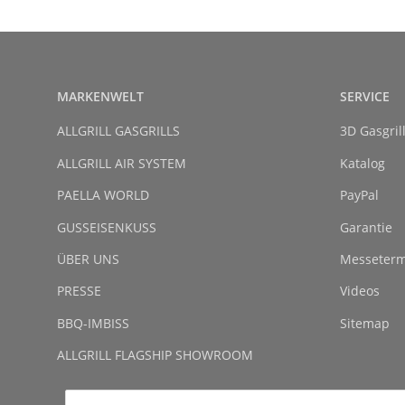
MARKENWELT
SERVICE
ALLGRILL GASGRILLS
3D Gasgril
ALLGRILL AIR SYSTEM
Katalog
PAELLA WORLD
PayPal
GUSSEISENKUSS
Garantie
ÜBER UNS
Messeterm
PRESSE
Videos
BBQ-IMBISS
Sitemap
ALLGRILL FLAGSHIP SHOWROOM