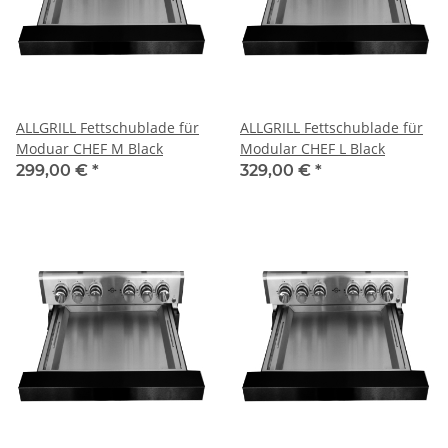
ALLGRILL Fettschublade für
ALLGRILL Fettschublade für
Moduar CHEF M Black
Modular CHEF L Black
299,00 €
*
329,00 €
*