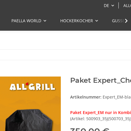
DE
ALL
PAELLA WORLD
HOCKERKOCHER
GUSSEIS
Paket Expert_Ch
Artikelnummer:
Expert_EM-bla
Paket Expert_EM nur in Kombin
(Artikel: 500903_35J(500703_35J