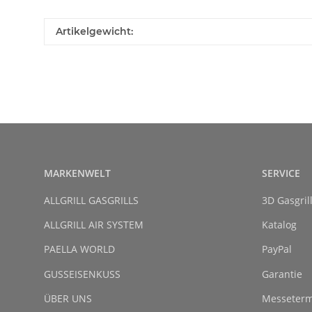
Artikelgewicht:
MARKENWELT
SERVICE
ALLGRILL GASGRILLS
3D Gasgril
ALLGRILL AIR SYSTEM
Katalog
PAELLA WORLD
PayPal
GUSSEISENKUSS
Garantie
ÜBER UNS
Messeterm