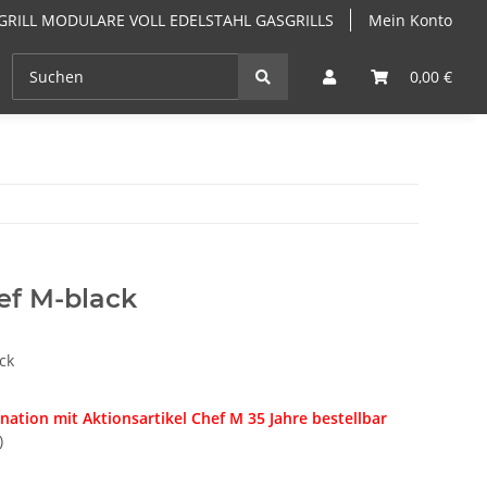
GRILL MODULARE VOLL EDELSTAHL GASGRILLS
Mein Konto
EN
ANGEBOTE
GRILLKURSE & GRILLSEMINARE PF
0,00 €
ef M-black
ck
ation mit Aktionsartikel Chef M 35 Jahre bestellbar
)