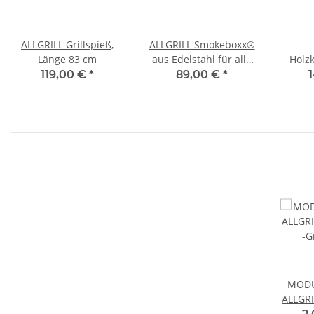
ALLGRILL Grillspieß,
ALLGRILL Smokeboxx®
Länge 83 cm
aus Edelstahl für alle
Holz
Modelle ab Allrounder
Hitzel
119,00 €
*
89,00 €
*
Modell
MODU
ALLGRI
-G