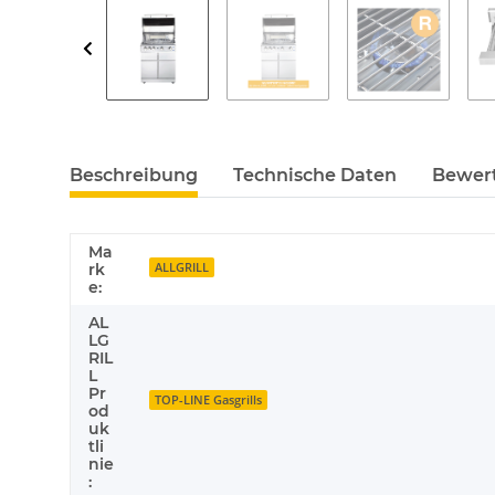
Beschreibung
Technische Daten
Bewer
Ma
ALLGRILL
rk
e:
AL
LG
RIL
L
Pr
TOP-LINE Gasgrills
od
uk
tli
nie
: