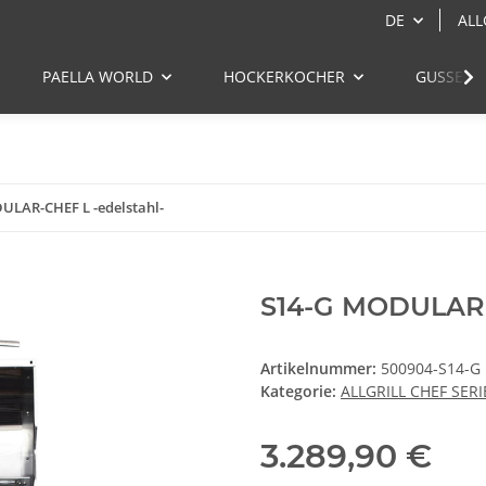
DE
ALL
PAELLA WORLD
HOCKERKOCHER
GUSSEIS
ULAR-CHEF L -edelstahl-
S14-G MODULAR-C
Artikelnummer:
500904-S14-G
Kategorie:
ALLGRILL CHEF SERI
3.289,90 €