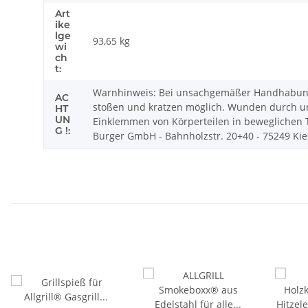
Art
ike
lge
93,65
kg
wi
ch
t:
Warnhinweis: Bei unsachgemäßer Handhabung 
AC
stoßen und kratzen möglich. Wunden durch un
HT
UN
Einklemmen von Körperteilen in beweglichen Te
G !:
Burger GmbH - Bahnholzstr. 20+40 - 75249 Kiese