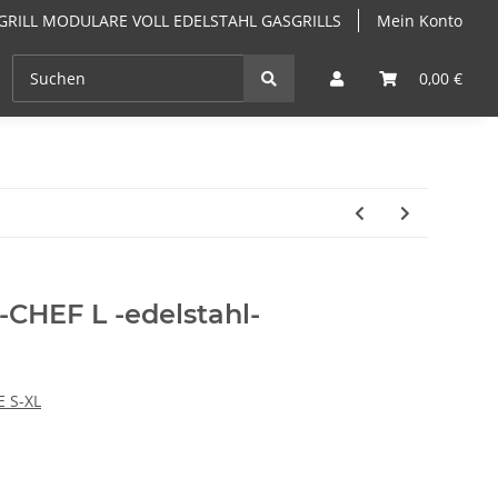
GRILL MODULARE VOLL EDELSTAHL GASGRILLS
Mein Konto
EN
ANGEBOTE
GRILLKURSE & GRILLSEMINARE PF
0,00 €
HEF L -edelstahl-
E S-XL