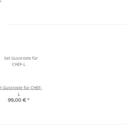
 €
*
t Gussroste für CHEF-
L
99,00 €
*