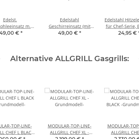
Edelst.
Edelstahl
Edelstahl Hitzel
kohleeinsatz m.
Geschirreinsatz (mit
für Chef-Serie, 
eitblech für alle
Loch) für
Ultra u. Outdo
149,00 €
*
49,00 €
*
24,95 €
e ab Allrounder
Seitenkochfeld/-
brenner für Allrounder
Modular M/L, CHEF
Alternative ALLGRILL Gasgrills:
S/M/L/XL
LAR-TOP-LINE-
MODULAR-TOP-LINE-
MODULAR-TOP-
LL CHEF L BLACK
ALLGRILL CHEF XL -
ALLGRILL CHE
rundmodell-
Grundmodell-
BLACK -Grundm