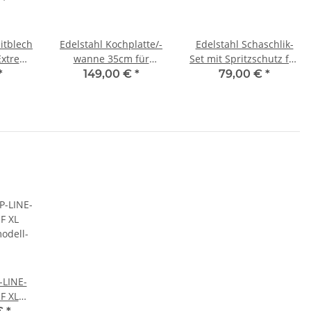
eitblech
Edelstahl Kochplatte/-
Edelstahl Schaschlik-
Extrem,
wanne 35cm für
Set mit Spritzschutz für
orküche
ALLGRILL Allrounder L,
CHEF S/M/L/XL u.
*
149,00 €
*
79,00 €
*
CHEF L/XL, ULTRA u.
Allrounder
Outdoorküche
LINE-
F XL
odell-