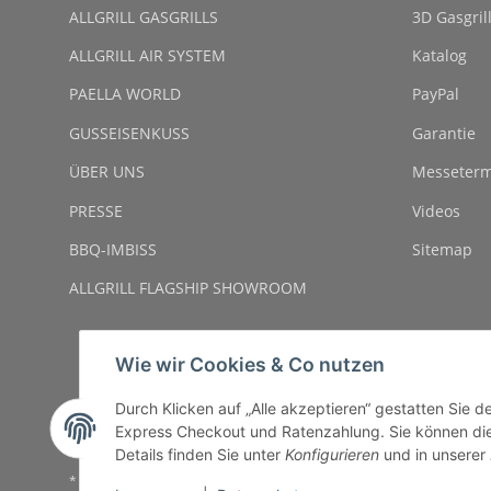
ALLGRILL GASGRILLS
3D Gasgril
ALLGRILL AIR SYSTEM
Katalog
PAELLA WORLD
PayPal
GUSSEISENKUSS
Garantie
ÜBER UNS
Messeterm
PRESSE
Videos
BBQ-IMBISS
Sitemap
ALLGRILL FLAGSHIP SHOWROOM
Wie wir Cookies & Co nutzen
Durch Klicken auf „Alle akzeptieren“ gestatten Sie 
Express Checkout und Ratenzahlung. Sie können die E
Details finden Sie unter
Konfigurieren
und in unserer
* Alle Preise inkl. gesetzlicher USt., zzgl.
Versand