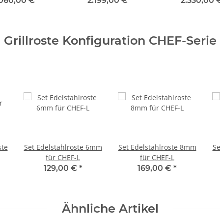
.060,00 €
*
2.199,00 €
*
2.330,00
Grillroste Konfiguration CHEF-Serie
ste
Set Edelstahlroste 6mm
Set Edelstahlroste 8mm
Se
für CHEF-L
für CHEF-L
129,00 €
*
169,00 €
*
Ähnliche Artikel