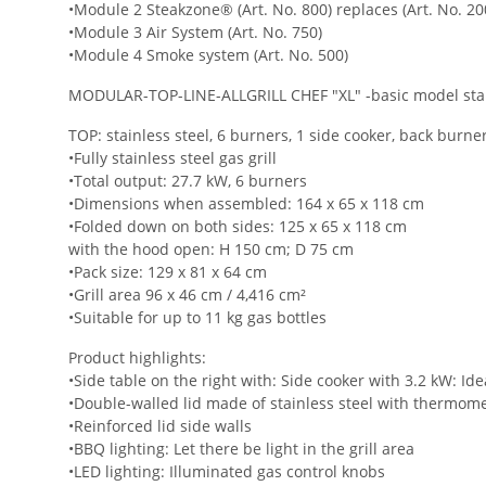
•Module 2 Steakzone® (Art. No. 800) replaces (Art. No. 20
•Module 3 Air System (Art. No. 750)
•Module 4 Smoke system (Art. No. 500)
MODULAR-TOP-LINE-ALLGRILL CHEF "XL" -basic model stai
TOP: stainless steel, 6 burners, 1 side cooker, back bur
•Fully stainless steel gas grill
•Total output: 27.7 kW, 6 burners
•Dimensions when assembled: 164 x 65 x 118 cm
•Folded down on both sides: 125 x 65 x 118 cm
with the hood open: H 150 cm; D 75 cm
•Pack size: 129 x 81 x 64 cm
•Grill area 96 x 46 cm / 4,416 cm²
•Suitable for up to 11 kg gas bottles
Product highlights:
•Side table on the right with: Side cooker with 3.2 kW: Ide
•Double-walled lid made of stainless steel with thermome
•Reinforced lid side walls
•BBQ lighting: Let there be light in the grill area
•LED lighting: Illuminated gas control knobs