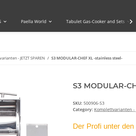
S
Paella World
Tabulet Gas-Cooker and Sets
varianten - JETZT SPAREN
S3 MODULAR-CHEF XL -stainless steel-
S3 MODULAR-CHEF
SKU:
500906-S3
Category:
Komplettvarianten -
Der Profi unter den 