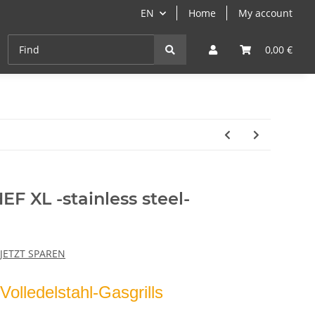
EN
Home
My account
Cast-Iron
ANGEBOTE
Grill- & Paella-Course
0,00 €
 XL -stainless steel-
 JETZT SPAREN
Volledelstahl-Gasgrills