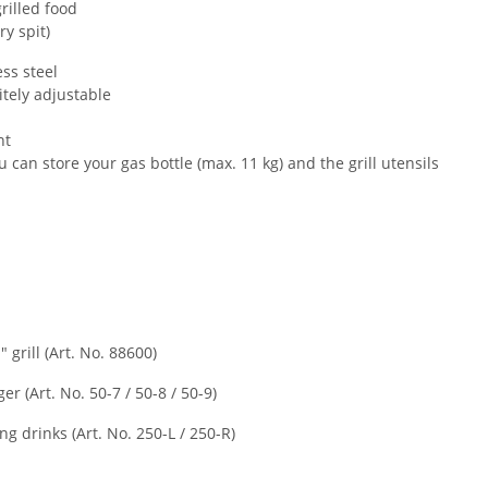
rilled food
ry spit)
ss steel
itely adjustable
nt
u can store your gas bottle (max. 11 kg) and the grill utensils
rill (Art. No. 88600)
r (Art. No. 50-7 / 50-8 / 50-9)
g drinks (Art. No. 250-L / 250-R)