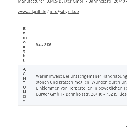
Manufacturer: B.M.S-Burger GmbH - Bahnholzstr. 20+40 
www.allgrill.de
/
info@allgrill.de
It
e
m
w
82,30
kg
ei
g
h
t:
A
C
Warnhinweis: Bei unsachgemäßer Handhabung k
H
stoßen und kratzen möglich. Wunden durch uns
T
U
Einklemmen von Körperteilen in beweglichen Tei
N
Burger GmbH - Bahnholzstr. 20+40 - 75249 Kiesel
G
!: