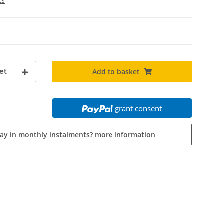
ts
et
Add to basket
grant consent
pay in monthly instalments?
more information