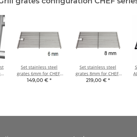
Grill grates configuration CHEF serie
st
Set stainless steel
Set stainless steel
S
ür
grates 6mm for CHEF-
grates 8mm for CHEF-
A
XL
XL
149,00 €
*
219,00 €
*