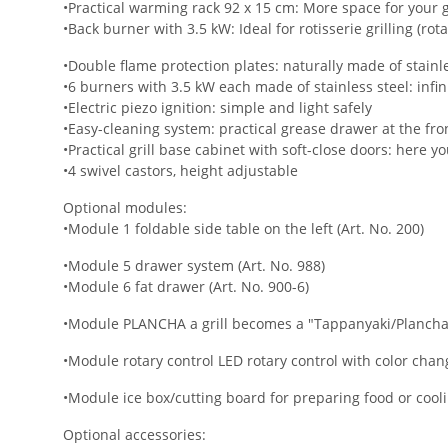
•Practical warming rack 92 x 15 cm: More space for your g
•Back burner with 3.5 kW: Ideal for rotisserie grilling (rota
•Double flame protection plates: naturally made of stainle
•6 burners with 3.5 kW each made of stainless steel: infin
•Electric piezo ignition: simple and light safely
•Easy-cleaning system: practical grease drawer at the fro
•Practical grill base cabinet with soft-close doors: here yo
•4 swivel castors, height adjustable
Optional modules:
•Module 1 foldable side table on the left (Art. No. 200)
•Module 5 drawer system (Art. No. 988)
•Module 6 fat drawer (Art. No. 900-6)
•Module PLANCHA a grill becomes a "Tappanyaki/Plancha" g
•Module rotary control LED rotary control with color change
•Module ice box/cutting board for preparing food or coolin
Optional accessories: