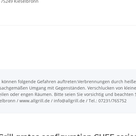
-75249 Kieselbronn
önnen folgende Gefahren auftreten:Verbrennungen durch heiße O
achgemäßen Umgang mit Gegenständen. Verschlucken von kleinen T
len oder engen Räumen. Bitte seien Sie vorsichtig und beachten Si
bronn / www.allgrill.de / info@allgrill.de / Tel.: 07231/765752