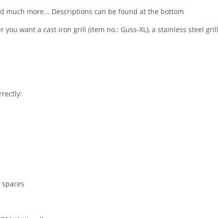
and much more... Descriptions can be found at the bottom
u want a cast iron grill (item no.: Guss-XL), a stainless steel grill
rectly:
t spaces