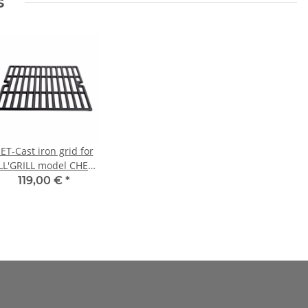
s
ET-Cast iron grid for
LL'GRILL model CHEF-
XL
119,00 €
*