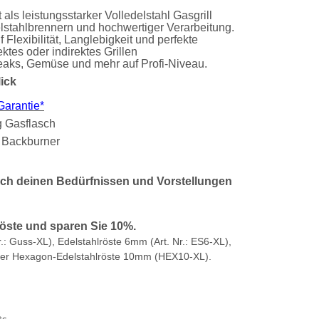
 als leistungsstarker Volledelstahl Gasgrill
lstahlbrennern und hochwertiger Verarbeitung.
uf Flexibilität, Langlebigkeit und perfekte
ktes oder indirektes Grillen
eaks, Gemüse und mehr auf Profi-Niveau.
ick
Garantie*
g Gasflasch
Backburner
nach deinen Bedürfnissen und Vorstellungen
Röste und sparen Sie 10%.
.: Guss-XL), Edelstahlröste 6mm (Art. Nr.: ES6-XL),
der Hexagon-Edelstahlröste 10mm (HEX10-XL).