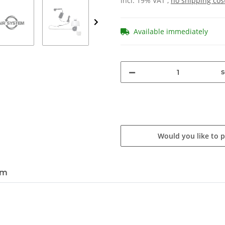
incl. 19% VAT ,
no shipping cos
Available immediately
s
Would you like to 
em