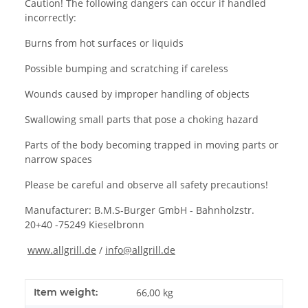
Caution! The following dangers can occur if handled
incorrectly:
Burns from hot surfaces or liquids
Possible bumping and scratching if careless
Wounds caused by improper handling of objects
Swallowing small parts that pose a choking hazard
Parts of the body becoming trapped in moving parts or
narrow spaces
Please be careful and observe all safety precautions!
Manufacturer: B.M.S-Burger GmbH - Bahnholzstr.
20+40 -75249 Kieselbronn
www.allgrill.de
/
info@allgrill.de
Item weight:
66,00
kg