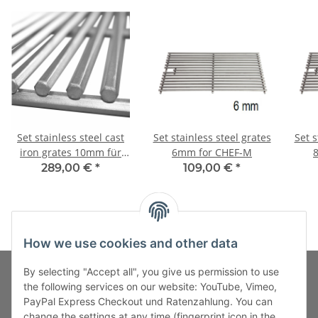
Set stainless steel cast
Set stainless steel grates
Set s
iron grates 10mm für
6mm for CHEF-M
CHEF-M
289,00 €
*
109,00 €
*
How we use cookies and other data
By selecting "Accept all", you give us permission to use
the following services on our website: YouTube, Vimeo,
PayPal Express Checkout und Ratenzahlung. You can
Fuss-Zahlung-Versand-Kontakt
change the settings at any time (fingerprint icon in the