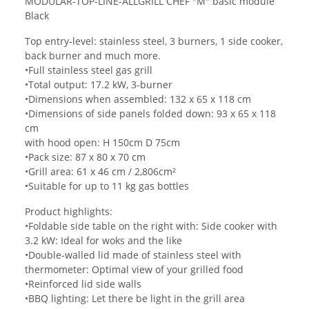
MODULAR-TOP-LINE-ALLGRILL CHEF "M" basic module
Black
Top entry-level: stainless steel, 3 burners, 1 side cooker,
back burner and much more.
•Full stainless steel gas grill
•Total output: 17.2 kW, 3-burner
•Dimensions when assembled: 132 x 65 x 118 cm
•Dimensions of side panels folded down: 93 x 65 x 118
cm
with hood open: H 150cm D 75cm
•Pack size: 87 x 80 x 70 cm
•Grill area: 61 x 46 cm / 2,806cm²
•Suitable for up to 11 kg gas bottles
Product highlights:
•Foldable side table on the right with: Side cooker with
3.2 kW: Ideal for woks and the like
•Double-walled lid made of stainless steel with
thermometer: Optimal view of your grilled food
•Reinforced lid side walls
•BBQ lighting: Let there be light in the grill area