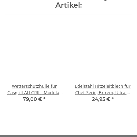
Artikel:
Wetterschutzhülle für
Edelstahl Hitzeleitblech für
Gasgrill ALLGRILL Modular
Chef-Serie, Extrem, Ultra u.
Allrounder M, CHEF M
Outdoorküche
79,00 €
*
24,95 €
*