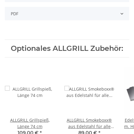
PDF
Optionales ALLGRILL Zubehör:
ALLGRILL Grillspieß,
ALLGRILL Smokeboxx®
Edel
Länge 74 cm
aus Edelstahl für alle
m. Hi
Modelle ab Allrounder
Mod
109,00 €
*
89,00 €
*