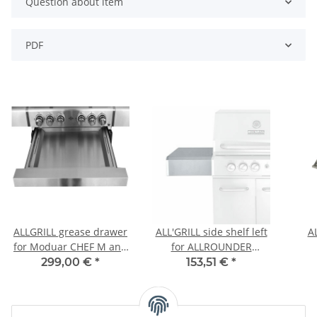
Question about item
PDF
ALLGRILL grease drawer
ALL'GRILL side shelf left
A
for Moduar CHEF M and
for ALLROUNDER
ALLROUNDER M
Modular
299,00 €
*
153,51 €
*