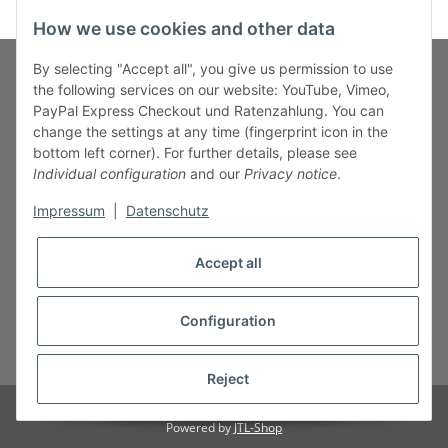
How we use cookies and other data
By selecting "Accept all", you give us permission to use
the following services on our website: YouTube, Vimeo,
PayPal Express Checkout und Ratenzahlung. You can
Fuss-Zahlung-Versand-Kontakt
change the settings at any time (fingerprint icon in the
bottom left corner). For further details, please see
Fuss-Informationen
Individual configuration
and our
Privacy notice
.
Impressum
|
Datenschutz
Legal
Accept all
Configuration
* All prices incl. VAT, plus
shipping fees
Reject
© B.M.S-Burger GmbH
Powered by
JTL-Shop