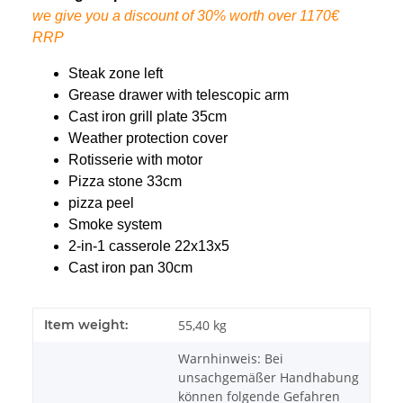
we give you a discount of 30% worth over 1170€
RRP
Steak zone left
Grease drawer with telescopic arm
Cast iron grill plate 35cm
Weather protection cover
Rotisserie with motor
Pizza stone 33cm
pizza peel
Smoke system
2-in-1 casserole 22x13x5
Cast iron pan 30cm
Item weight:
55,40
kg
Warnhinweis: Bei
unsachgemäßer Handhabung
können folgende Gefahren