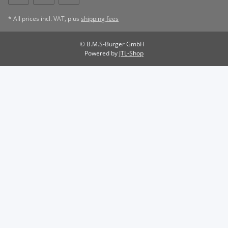
* All prices incl. VAT, plus
shipping fees
© B.M.S-Burger GmbH
Powered by
JTL-Shop