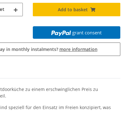
et
Add to basket
grant consent
pay in monthly instalments?
more information
utdoorküche zu einem erschwinglichen Preis zu
il.
d speziell für den Einsatz im Freien konzipiert, was