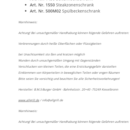
Art. Nr. 1550
Steakzonenschrank
Art. Nr. 500M02
Spülbeckenschrank
Warnhinweis:
Achtung! Bei unsachgemäßer Handhabung können folgende Gefahren auftreten:
Verbrennungen durch heiße Oberflächen oder Flüssigkeiten
bei Unachtsamkeit sto ßen und kratzen möglich
Wunden durch unsachgemäßen Umgang mit Gegenständen
Verschlucken von kleinen Teilen, die eine Erstickungsgefahr darstellen
Einklemmen von Körperteilen in beweglichen Teilen oder engen Räumen
Bitte seien Sie vorsichtig und beachten Sie alle Sicherheitsvorkehrungen!
Hersteller: B.M.S-Burger GmbH - Bahnholzstr. 20+40 -75249 Kieselbronn
www.allgrill.de
/
info@allgrill.de
Warnhinweis:
Achtung! Bei unsachgemäßer Handhabung können folgende Gefahren auftreten: