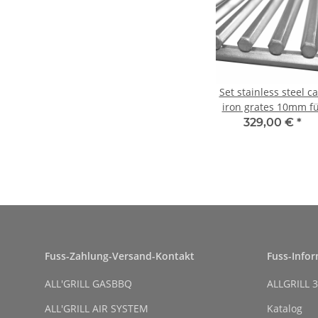
Set stainless steel ca
iron grates 10mm f
CHEF-L
329,00 €
*
Fuss-Zahlung-Versand-Kontakt
Fuss-Info
ALL'GRILL GASBBQ
ALLGRILL 3
ALL'GRILL AIR SYSTEM
Katalog