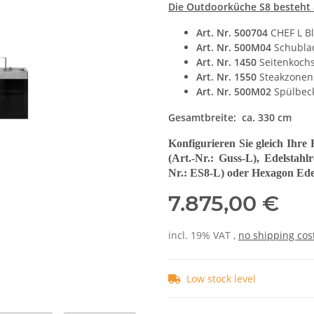
Die Outdoorküche S8 besteht
Art. Nr. 500704
CHEF L B
Art. Nr. 500M04
Schubla
Art. Nr. 1450
Seitenkoch
Art. Nr. 1550
Steakzonen
Art. Nr. 500M02
Spülbec
Gesamtbreite: ca. 330 cm
Konfigurieren Sie gleich Ihre
(Art.-Nr.: Guss-L), Edelstah
Nr.: ES8-L) oder Hexagon Edel
7.875,00 €
incl. 19% VAT ,
no shipping cos
Low stock level