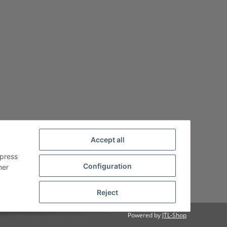
Accept all
xpress
Configuration
her
Reject
Powered by
JTL-Shop