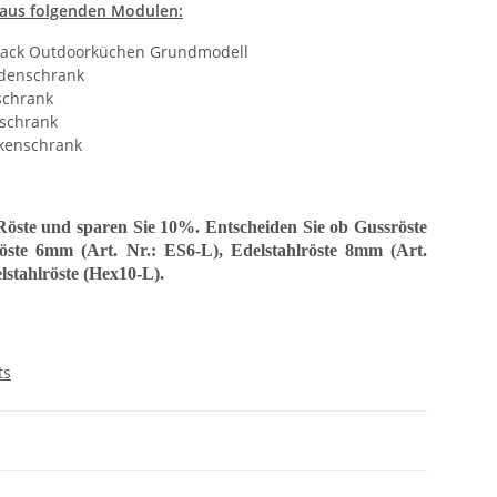
 aus folgenden Modulen:
lack Outdoorküchen Grundmodell
denschrank
schrank
schrank
kenschrank
 Röste und sparen Sie 10%. Entscheiden Sie ob Gussröste
lröste 6mm (Art. Nr.: ES6-L), Edelstahlröste 8mm (Art.
stahlröste (Hex10-L).
ts