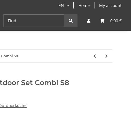
EN
Home
My account
Cast-Iron
ANGEBOTE
Grill- & Paella-Course
0,00 €
t Combi S8
tdoor Set Combi S8
Outdoorküche