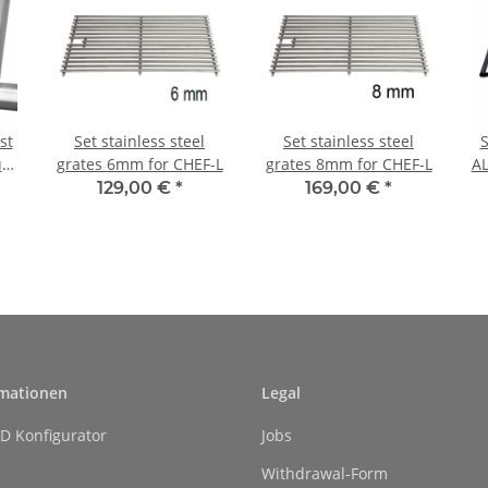
st
Set stainless steel
Set stainless steel
S
ür
grates 6mm for CHEF-L
grates 8mm for CHEF-L
AL
129,00 €
*
169,00 €
*
rmationen
Legal
D Konfigurator
Jobs
Withdrawal-Form