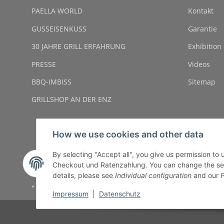
PAELLA WORLD
Kontakt
GUSSEISENKUSS
Garantie
30 JAHRE GRILL ERFAHRUNG
Exhibition
PRESSE
Videos
BBQ-IMBISS
Sitemap
GRILLSHOP AN DER ENZ
How we use cookies and other data
By selecting "Accept all", you give us permission to
Checkout und Ratenzahlung. You can change the settin
details, please see
Individual configuration
and our
P
* All prices incl. VAT, plus
shipping fees
Impressum
|
Datenschutz