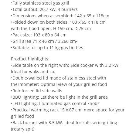
•Fully stainless steel gas grill
•Total output: 20.7 kW, 4 burners
•Dimensions when assembled: 142 x 65 x 118cm
•Folded down on both sides: 103 x 65 x 118 cm
with the hood open: H 150 cm; D 75 cm
•Pack size: 103 x 80 x 64 cm
•Grill area 71 x 46 cm / 3,266 cm²
•Suitable for up to 11 kg gas bottles
Product highlights:
•Side table on the right with: Side cooker with 3.2 kW:
Ideal for woks and co.
•Double-walled lid made of stainless steel with
thermometer: Optimal view of your grilled food
•Reinforced lid side walls
•BBQ lighting: Let there be light in the grill area
•LED lighting: Illuminated gas control knobs
•Practical warming rack 15 x 67 cm: more space for your
grilled food
•Back burner with 3.5 kW: Ideal for rotisserie grilling
(rotary spit)