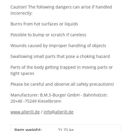
Caution! The following dangers can arise if handled
incorrectly:
Burns from hot surfaces or liquids
Possible to bump or scratch if careless
Wounds caused by improper handling of objects
Swallowing small parts that pose a choking hazard
Parts of the body getting trapped in moving parts or
tight spaces
Please be careful and observe all safety precautions!
Manufacturer: B.M.S-Burger GmbH - Bahnholzstr.
20+40 -75249 Kieselbronn
www.allgrill.de
/
info@allgrill.de
Item weight:
71,75
kg