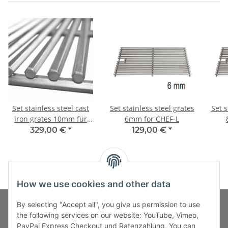
Set stainless steel cast
Set stainless steel grates
Set s
iron grates 10mm für
6mm for CHEF-L
CHEF-L
329,00 €
*
129,00 €
*
How we use cookies and other data
By selecting "Accept all", you give us permission to use
the following services on our website: YouTube, Vimeo,
PayPal Express Checkout und Ratenzahlung. You can
Fuss-Zahlung-Versand-Kontakt