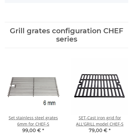
Grill grates configuration CHEF
series
Set stainless steel grates
SET-Cast iron grid for
6mm for CHEF-S
ALL'GRILL model CHEF-S
99,00 €
*
79,00 €
*