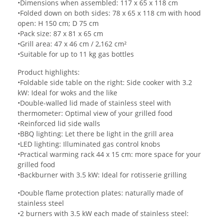
•Dimensions when assembled: 117 x 65 x 118 cm
•Folded down on both sides: 78 x 65 x 118 cm with hood
open: H 150 cm; D 75 cm
•Pack size: 87 x 81 x 65 cm
•Grill area: 47 x 46 cm / 2,162 cm²
•Suitable for up to 11 kg gas bottles
Product highlights:
•Foldable side table on the right: Side cooker with 3.2
kW: Ideal for woks and the like
•Double-walled lid made of stainless steel with
thermometer: Optimal view of your grilled food
•Reinforced lid side walls
•BBQ lighting: Let there be light in the grill area
•LED lighting: Illuminated gas control knobs
•Practical warming rack 44 x 15 cm: more space for your
grilled food
•Backburner with 3.5 kW: Ideal for rotisserie grilling
•Double flame protection plates: naturally made of
stainless steel
•2 burners with 3.5 kW each made of stainless steel: