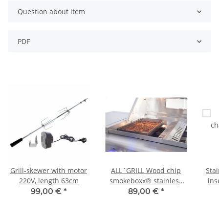
Question about item
PDF
Grill-skewer with motor
ALL´GRILL Wood chip
Stai
220V, length 63cm
smokeboxx® stainless
ins
steel for Chef-series,
99,00 €
*
89,00 €
*
Extrem,Outdoor Kitchen,
seri
Ultra