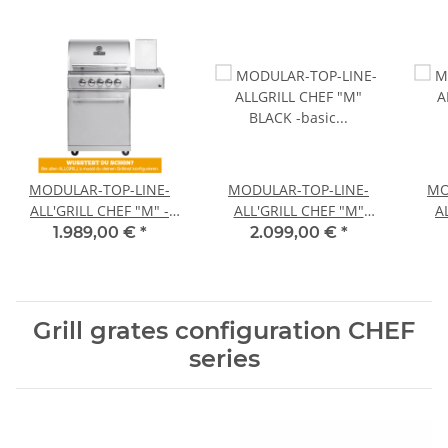
MODULAR-TOP-LINE-
MODULAR-TOP-LINE-
MO
ALL'GRILL CHEF "M" -
ALL'GRILL CHEF "M"
A
basic model-
BLACK -basic modul-
BL
1.989,00 €
*
2.099,00 €
*
Grill grates configuration CHEF
series