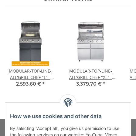
MODULAR-TOP-LINE-
MODULAR-TOP-LINE-
MO
ALL'GRILL CHEF "L" -
ALL'GRILL CHEF "XL" -
ALL
Basic Model-
Basic modell-
2.593,60 €
*
3.379,70 €
*
How we use cookies and other data
By selecting "Accept all", you give us permission to use
the following services on our website: YouTube, Vimeo,