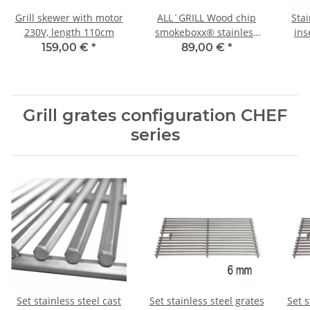
Grill skewer with motor
ALL´GRILL Wood chip
Stai
230V, length 110cm
smokeboxx® stainless
ins
steel for Chef-series,
159,00 €
*
89,00 €
*
Extrem,Outdoor Kitchen,
seri
Ultra
Grill grates configuration CHEF
series
Set stainless steel cast
Set stainless steel grates
Set s