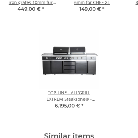
iron grates 10mm für
6mm for CHEF-XL
8
CHEF-XL
449,00 €
*
149,00 €
*
TOP-LINE - ALL'GRILL
EXTREM Steakzone® -
BLACK with Air System
6.195,00 €
*
Similar items