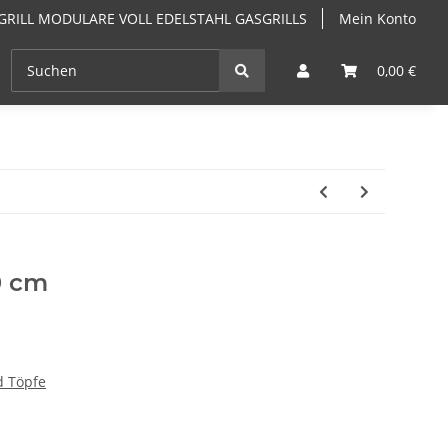
GRILL MODULARE VOLL EDELSTAHL GASGRILLS
Mein Konto
EN
ANGEBOTE
GRILLKURSE & GRILLSEMINARE PF
0,00 €
0 cm
d Töpfe