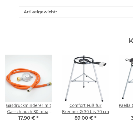
Artikelgewicht:
K
Gasdruckminderer mit
Comfort-Fuß für
Paella 
Gasschlauch 30 mbar
Brenner Ø 30 bis 70 cm
(Set)
17,90 €
*
89,00 €
*