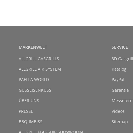
MARKENWELT
SERVICE
ALLGRILL GASGRILLS
3D Gasgril
ALLGRILL AIR SYSTEM
Katalog
PAELLA WORLD
PayPal
GUSSEISENKUSS
Garantie
ÜBER UNS
Messeterm
PRESSE
Videos
BBQ-IMBISS
Sitemap
ALLGRILL FLAGSHIP SHOWROOM