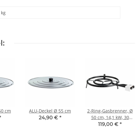
kg
l:
50 cm
ALU-Deckel Ø 55 cm
2-Ring-Gasbrenner, Ø
50 cm, 14,1 kW, 30
*
24,90 €
*
mbar*
119,00 €
*