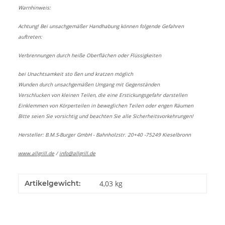
Warnhinweis:
Achtung! Bei unsachgemäßer Handhabung können folgende Gefahren
auftreten:
Verbrennungen durch heiße Oberflächen oder Flüssigkeiten
bei Unachtsamkeit sto ßen und kratzen möglich
Wunden durch unsachgemäßen Umgang mit Gegenständen
Verschlucken von kleinen Teilen, die eine Erstickungsgefahr darstellen
Einklemmen von Körperteilen in beweglichen Teilen oder engen Räumen
Bitte seien Sie vorsichtig und beachten Sie alle Sicherheitsvorkehrungen!
Hersteller: B.M.S-Burger GmbH - Bahnholzstr. 20+40 -75249 Kieselbronn
www.allgrill.de
/
info@allgrill.de
Artikelgewicht:
4,03
kg