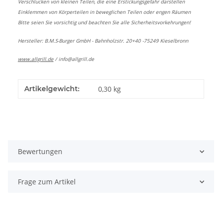
Verschlucken von kleinen Teilen, die eine Erstickungsgefahr darstellen
Einklemmen von Körperteilen in beweglichen Teilen oder engen Räumen
Bitte seien Sie vorsichtig und beachten Sie alle Sicherheitsvorkehrungen!
Hersteller: B.M.S-Burger GmbH - Bahnholzstr. 20+40 -75249 Kieselbronn
www.allgrill.de
/
info@allgrill.de
Artikelgewicht:
0,30
kg
Bewertungen
Frage zum Artikel