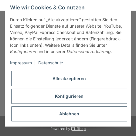
Wie wir Cookies & Co nutzen
Durch Klicken auf „Alle akzeptieren“ gestatten Sie den
Einsatz folgender Dienste auf unserer Website: YouTube,
Vimeo, PayPal Express Checkout und Ratenzahlung. Sie
MARKENWELT
können die Einstellung jederzeit ändern (Fingerabdruck-
Icon links unten). Weitere Details finden Sie unter
SERVICE
Konfigurieren
und in unserer
Datenschutzerklärung
.
Impressum
|
Datenschutz
INFORMATIONEN
Alle akzeptieren
Konfigurieren
* Alle Preise inkl. gesetzlicher USt., zzgl.
Versand
Ablehnen
© B.M.S-Burger GmbH
Powered by
JTL-Shop