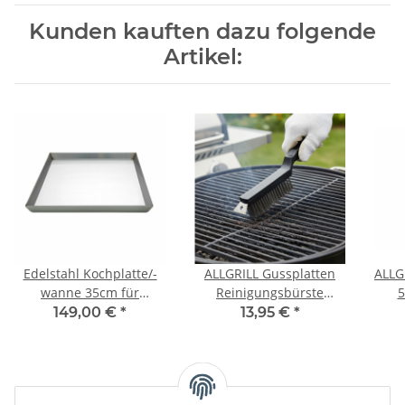
Kunden kauften dazu folgende
Artikel:
Edelstahl Kochplatte/-
ALLGRILL Gussplatten
ALLG
wanne 35cm für
Reinigungsbürste
5
ALLGRILL Allrounder L,
15/29x2,5 cm
149,00 €
*
13,95 €
*
CHEF L/XL, ULTRA u.
Outdoorküche