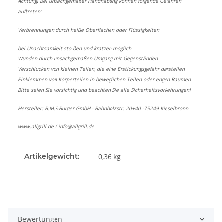
Achtung! Bei unsachgemäßer Handhabung können folgende Gefahren
auftreten:
Verbrennungen durch heiße Oberflächen oder Flüssigkeiten
bei Unachtsamkeit sto ßen und kratzen möglich
Wunden durch unsachgemäßen Umgang mit Gegenständen
Verschlucken von kleinen Teilen, die eine Erstickungsgefahr darstellen
Einklemmen von Körperteilen in beweglichen Teilen oder engen Räumen
Bitte seien Sie vorsichtig und beachten Sie alle Sicherheitsvorkehrungen!
Hersteller: B.M.S-Burger GmbH - Bahnholzstr. 20+40 -75249 Kieselbronn
www.allgrill.de
/
info@allgrill.de
Artikelgewicht:
0,36
kg
Bewertungen