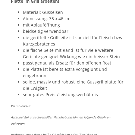
Platte im Grill arbeiten!
Material: Gusseisen
Abmessung: 35 x 46 cm
mit Ablauföffnung
beidseitig verwendbar
die geriffelte Grillseite ist speziell für Fleisch bzw.
Kurzgebratenes
die flache Seite mit Rand ist für viele weitere
Gerichte geeignet Wirkung wie ein heisser Stein
passt genau als Ersatz für den offenen Rost
die Platte ist bereits extra vorgeglüht und
eingebrannt
solide, massiv und robust, eine Gussgrillplatte für
die Ewigkeit
sehr gutes Preis-/Leistungsverhältnis
Warnhinweis:
Achtung! Bei unsachgemäßer Handhabung können folgende Gefahren
auftreten:
Verbrennungen durch heiße Oberflächen oder Flüssigkeiten