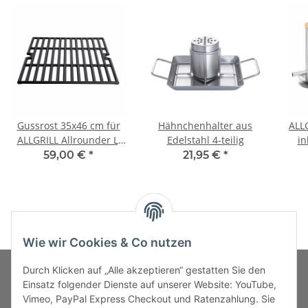
Gussrost 35x46 cm für
Hähnchenhalter aus
ALL
ALLGRILL Allrounder L,
Edelstahl 4-teilig
in
CHEF L/XL, ULTRA u.
Ad
59,00 €
*
21,95 €
*
Outdoorküche
Wie wir Cookies & Co nutzen
Durch Klicken auf „Alle akzeptieren“ gestatten Sie den
Einsatz folgender Dienste auf unserer Website: YouTube,
Vimeo, PayPal Express Checkout und Ratenzahlung. Sie
MARKENWELT