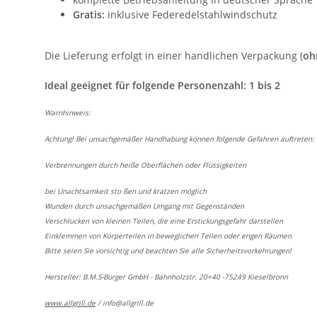
Gratis:
inklusive Federedelstahlwindschutz
Die Lieferung erfolgt in einer handlichen Verpackung (
oh
Ideal geeignet für folgende Personenzahl: 1 bis 2
Warnhinweis:
Achtung! Bei unsachgemäßer Handhabung können folgende Gefahren auftreten:
Verbrennungen durch heiße Oberflächen oder Flüssigkeiten
bei Unachtsamkeit sto ßen und kratzen möglich
Wunden durch unsachgemäßen Umgang mit Gegenständen
Verschlucken von kleinen Teilen, die eine Erstickungsgefahr darstellen
Einklemmen von Körperteilen in beweglichen Teilen oder engen Räumen
Bitte seien Sie vorsichtig und beachten Sie alle Sicherheitsvorkehrungen!
Hersteller: B.M.S-Burger GmbH - Bahnholzstr. 20+40 -75249 Kieselbronn
www.allgrill.de
/
info@allgrill.de