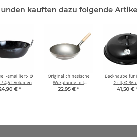
unden kauften dazu folgende Artike
el -emailliert- Ø
Original chinesische
Backhaube für P
 / 4,5 l Volumen
Wokpfanne mit
Grill, Ø 36
Holzgriff, Ø 30 cm
24,90 €
*
22,95 €
*
41,50 €