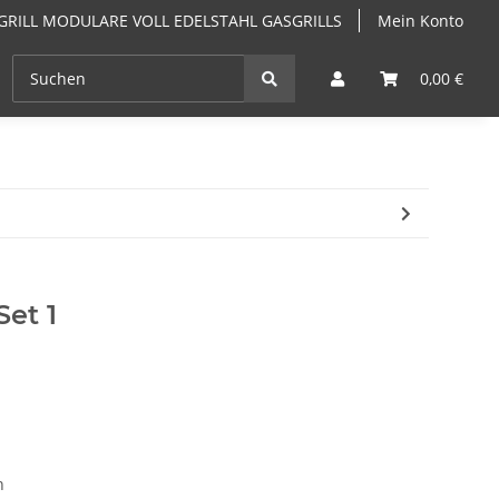
GRILL MODULARE VOLL EDELSTAHL GASGRILLS
Mein Konto
EN
ANGEBOTE
GRILLKURSE & GRILLSEMINARE PF
0,00 €
Set 1
n