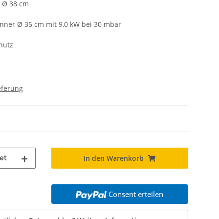
n Ø 38 cm
enner Ø 35 cm mit 9,0 kW bei 30 mbar
hutz
eferung
et
In den Warenkorb
Consent erteilen