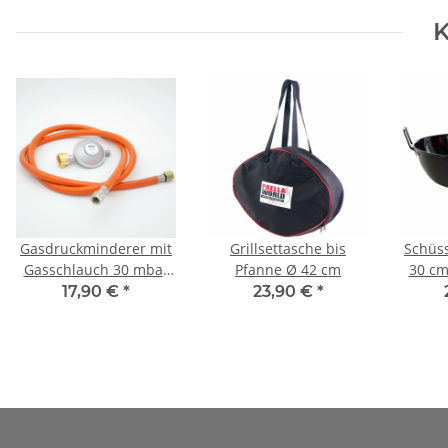
K
Gasdruckminderer mit
Grillsettasche bis
Schüss
Gasschlauch 30 mbar
Pfanne Ø 42 cm
30 cm
(Set)
17,90 €
*
23,90 €
*