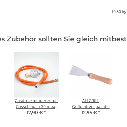
10,50
kg
s Zubehör sollten Sie gleich mitbest
Gasdruckminderer mit
ALLGRILL
Gasschlauch 30 mbar
Grillplattenspachtel
(Set)
17,90 €
*
12,95 €
*