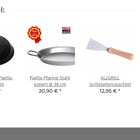
l:
aella-
Paella-Pfanne Stahl
ALLGRILL
 cm
poliert Ø 38 cm
Grillplattenspachtel
*
20,90 €
*
12,95 €
*