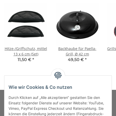
Hitze-/Griffschutz, mittel
Backhaube für Paella-
Grill
13 x 6 cm (Set)
Grill, Ø 42 cm
11,50 €
*
49,50 €
*
Wie wir Cookies & Co nutzen
Durch Klicken auf „Alle akzeptieren“ gestatten Sie den
Einsatz folgender Dienste auf unserer Website: YouTube,
Vimeo, PayPal Express Checkout und Ratenzahlung. Sie
MARKENWELT
können die Einstellung jederzeit ändern (Fingerabdruck-