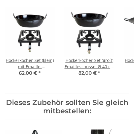
Hockerkocher-Set (klein)
Hockerkocher-Set (groß)
Hock
mit Emaille-
Emailleschüssel Ø 40 cm
Schüssel/Topf Ø 30 cm -
- ohne Zündsicherung
Wok/
62,00 €
*
82,00 €
*
ohne Zündsicherung
in
Dieses Zubehör sollten Sie gleich
mitbestellen: