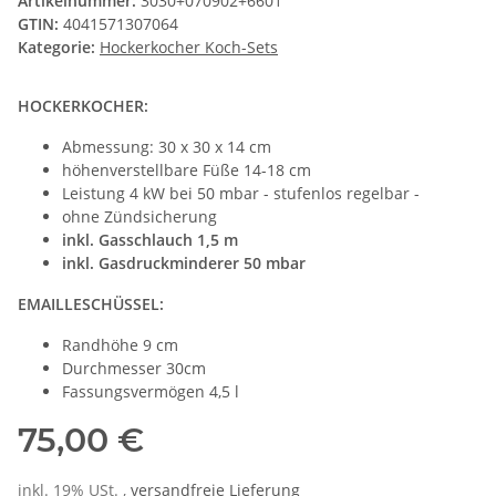
Artikelnummer:
3030+070902+6601
GTIN:
4041571307064
Kategorie:
Hockerkocher Koch-Sets
HOCKERKOCHER:
Abmessung: 30 x 30 x 14 cm
höhenverstellbare Füße 14-18 cm
Leistung 4 kW bei 50 mbar - stufenlos regelbar -
ohne Zündsicherung
inkl. Gasschlauch 1,5 m
inkl. Gasdruckminderer 50 mbar
EMAILLESCHÜSSEL:
Randhöhe 9 cm
Durchmesser 30cm
Fassungsvermögen 4,5 l
75,00 €
inkl. 19% USt. ,
versandfreie Lieferung