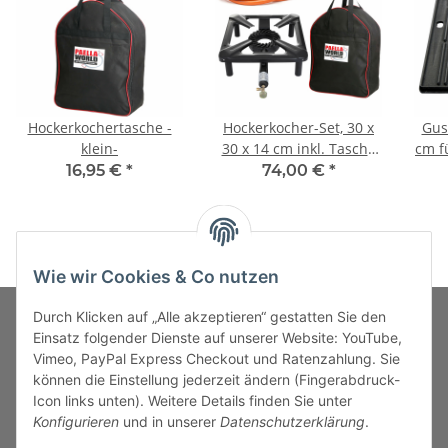
Hockerkochertasche -
Hockerkocher-Set, 30 x
Guss
klein-
30 x 14 cm inkl. Tasche
cm für ALLGRILL Festival,
& Gasanschluß
16,95 €
*
74,00 €
*
Wie wir Cookies & Co nutzen
Durch Klicken auf „Alle akzeptieren“ gestatten Sie den
Einsatz folgender Dienste auf unserer Website: YouTube,
Vimeo, PayPal Express Checkout und Ratenzahlung. Sie
MARKENWELT
können die Einstellung jederzeit ändern (Fingerabdruck-
Icon links unten). Weitere Details finden Sie unter
SERVICE
Konfigurieren
und in unserer
Datenschutzerklärung
.