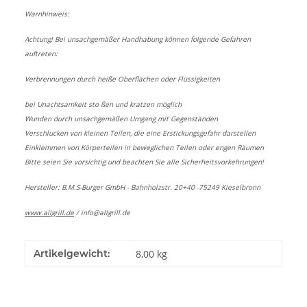
Warnhinweis:
Achtung! Bei unsachgemäßer Handhabung können folgende Gefahren
auftreten:
Verbrennungen durch heiße Oberflächen oder Flüssigkeiten
bei Unachtsamkeit sto ßen und kratzen möglich
Wunden durch unsachgemäßen Umgang mit Gegenständen
Verschlucken von kleinen Teilen, die eine Erstickungsgefahr darstellen
Einklemmen von Körperteilen in beweglichen Teilen oder engen Räumen
Bitte seien Sie vorsichtig und beachten Sie alle Sicherheitsvorkehrungen!
Hersteller: B.M.S-Burger GmbH - Bahnholzstr. 20+40 -75249 Kieselbronn
www.allgrill.de
/
info@allgrill.de
Artikelgewicht:
8,00
kg