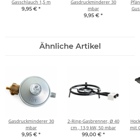
Gasschlauch 1,5 m
Gasdruckminderer 30
Pfän
mbar
9,95 €
*
9,95 €
*
Ähnliche Artikel
Gasdruckminderer 30
2-Ring-Gasbrenner, Ø 40
Hock
mbar
cm , 13,9 kW, 50 mbar
mit 
9,95 €
*
99,00 €
*