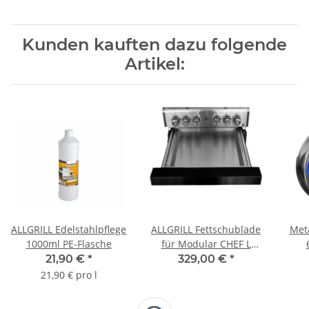
Kunden kauften dazu folgende
Artikel:
ALLGRILL Edelstahlpflege
ALLGRILL Fettschublade
Met
1000ml PE-Flasche
für Modular CHEF L
Black
B
21,90 €
*
329,00 €
*
21,90 € pro l