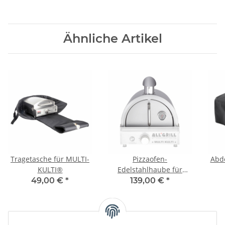
Ähnliche Artikel
Tragetasche für MULTI-
Pizzaofen-
Abde
KULTI®
Edelstahlhaube für
MULTI-KULTI®
49,00 €
*
139,00 €
*