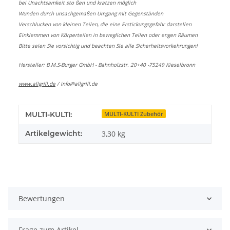
bei Unachtsamkeit sto ßen und kratzen möglich
Wunden durch unsachgemäßen Umgang mit Gegenständen
Verschlucken von kleinen Teilen, die eine Erstickungsgefahr darstellen
Einklemmen von Körperteilen in beweglichen Teilen oder engen Räumen
Bitte seien Sie vorsichtig und beachten Sie alle Sicherheitsvorkehrungen!
Hersteller: B.M.S-Burger GmbH - Bahnholzstr. 20+40 -75249 Kieselbronn
www.allgrill.de
/
info@allgrill.de
MULTI-KULTI:
MULTI-KULTI Zubehör
Artikelgewicht:
3,30
kg
Bewertungen
Frage zum Artikel