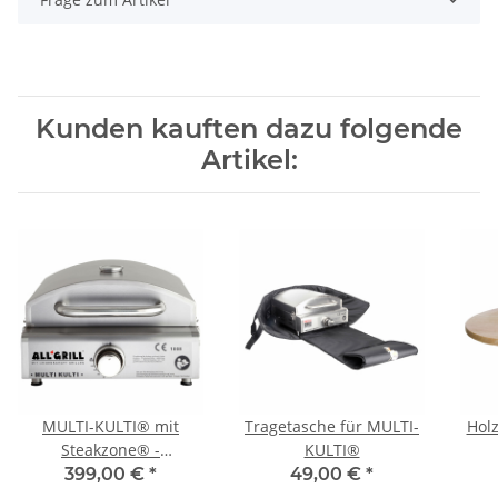
Kunden kauften dazu folgende
Artikel:
MULTI-KULTI® mit
Tragetasche für MULTI-
Holz
Steakzone® -
KULTI®
Keramikbrenner und
399,00 €
*
49,00 €
*
Zündsicherung