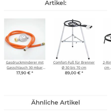
Artikel:
Gasdruckminderer mit
Comfort-Fuß für Brenner
2-Ri
Gasschlauch 30 mbar
Ø 30 bis 70 cm
cm 
(Set)
17,90 €
*
89,00 €
*
Ähnliche Artikel