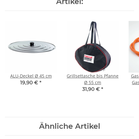
Artikel:
ALU-Deckel Ø 45 cm
Grillsettasche bis Pfanne
Gas
Ø 55 cm
Gas
19,90 €
*
31,90 €
*
Ähnliche Artikel