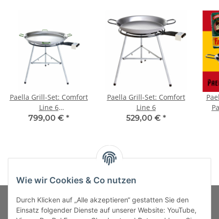
Paella Grill-Set: Comfort
Paella Grill-Set: Comfort
Pae
Line 6
Line 6
Pa
Gastro-/Cateringausführung
em
799,00 €
*
529,00 €
*
m. Zündsicherung
Pa
Wie wir Cookies & Co nutzen
Durch Klicken auf „Alle akzeptieren“ gestatten Sie den
Einsatz folgender Dienste auf unserer Website: YouTube,