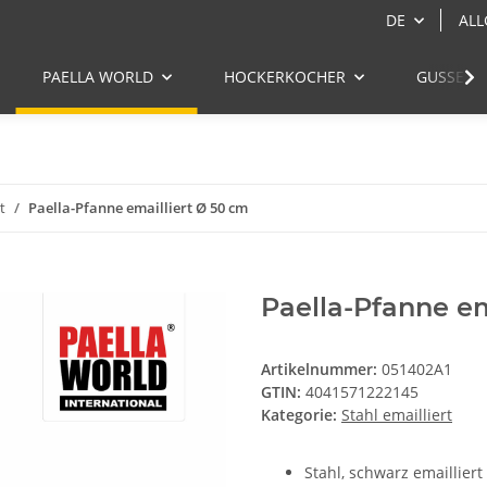
DE
ALL
PAELLA WORLD
HOCKERKOCHER
GUSSEIS
t
Paella-Pfanne emailliert Ø 50 cm
Paella-Pfanne em
Artikelnummer:
051402A1
GTIN:
4041571222145
Kategorie:
Stahl emailliert
Stahl, schwarz emailliert