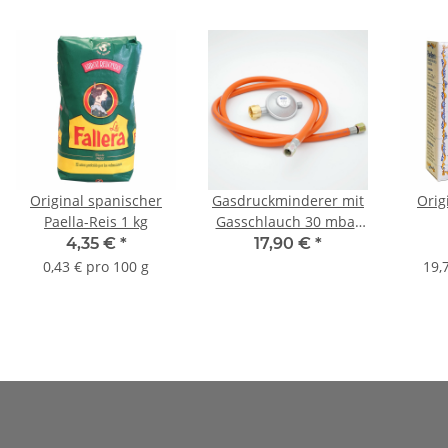
Original spanischer
Gasdruckminderer mit
Orig
Paella-Reis 1 kg
Gasschlauch 30 mbar
(Set)
Gew
4,35 €
*
17,90 €
*
0,43 € pro 100 g
19,