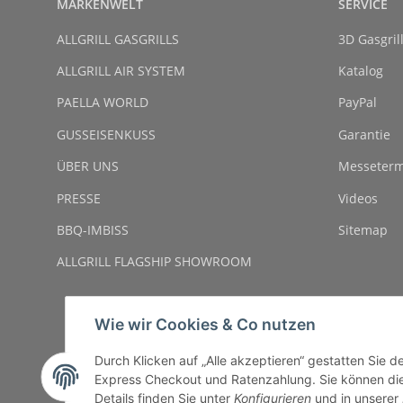
MARKENWELT
SERVICE
ALLGRILL GASGRILLS
3D Gasgril
ALLGRILL AIR SYSTEM
Katalog
PAELLA WORLD
PayPal
GUSSEISENKUSS
Garantie
ÜBER UNS
Messeterm
PRESSE
Videos
BBQ-IMBISS
Sitemap
ALLGRILL FLAGSHIP SHOWROOM
Wie wir Cookies & Co nutzen
Durch Klicken auf „Alle akzeptieren“ gestatten Sie 
Express Checkout und Ratenzahlung. Sie können die E
Details finden Sie unter
Konfigurieren
und in unserer