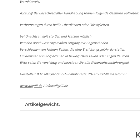
Warnhinweis:
Achtung! Bei unsachgemäßer Handhabung können folgende Gefahren auftreten:
Verbrennungen durch heiße Oberflächen oder Flüssigkeiten
bei Unachtsamkeit sto ßen und kratzen möglich
Wunden durch unsachgemäßen Umgang mit Gegenständen
Verschlucken von kleinen Teilen, die eine Erstickungsgefahr darstellen
Einklemmen von Körperteilen in beweglichen Teilen oder engen Räumen
Bitte seien Sie vorsichtig und beachten Sie alle Sicherheitsvorkehrungen!
Hersteller: B.M.S-Burger GmbH - Bahnholzstr. 20+40 -75249 Kieselbronn
www.allgrill.de
/
info@allgrill.de
Artikelgewicht:
K