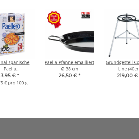
inal spanische
Paella-Pfanne emailliert
Grundgestell C
Paella
Ø 38 cm
Line (40er
ürzmischung
3,95 €
*
26,50 €
*
219,00 
75 € pro 100 g