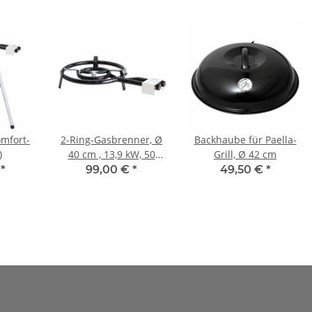
omfort-
2-Ring-Gasbrenner, Ø
Backhaube für Paella-
)
40 cm , 13,9 kW, 50
Grill, Ø 42 cm
mbar
€
*
99,00 €
*
49,50 €
*