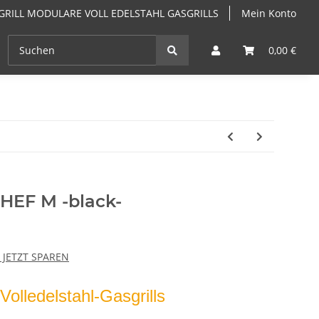
GRILL MODULARE VOLL EDELSTAHL GASGRILLS
Mein Konto
EN
ANGEBOTE
GRILLKURSE & GRILLSEMINARE PF
0,00 €
EF M -black-
- JETZT SPAREN
Volledelstahl-Gasgrills