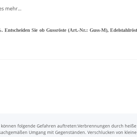
es mehr...
%. Entscheiden Sie ob Gussröste (Art.-Nr.: Guss-M), Edelstahlr
önnen folgende Gefahren auftreten:Verbrennungen durch heiße O
achgemäßen Umgang mit Gegenständen. Verschlucken von kleinen Te