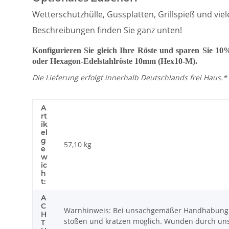
Wetterschutzhülle, Gussplatten, Grillspieß und viel
Beschreibungen finden Sie ganz unten!
Konfigurieren Sie gleich Ihre Röste und sparen Sie 10
oder Hexagon-Edelstahlröste 10mm (Hex10-M).
Die Lieferung erfolgt innerhalb Deutschlands frei Haus.*
A
rt
ik
el
g
57,10
kg
e
w
ic
h
t:
A
C
Warnhinweis: Bei unsachgemäßer Handhabung k
H
stoßen und kratzen möglich. Wunden durch uns
T