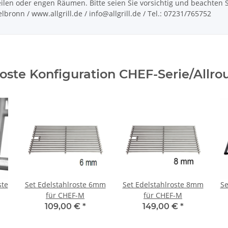
len oder engen Räumen. Bitte seien Sie vorsichtig und beachten Sie
ronn / www.allgrill.de / info@allgrill.de / Tel.: 07231/765752
lroste Konfiguration CHEF-Serie/Allro
ste
Set Edelstahlroste 6mm
Set Edelstahlroste 8mm
Se
für CHEF-M
für CHEF-M
109,00 €
*
149,00 €
*