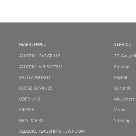
MARKENWELT
SERVICE
ALLGRILL GASGRILLS
3D Gasgril
ALLGRILL AIR SYSTEM
Katalog
PAELLA WORLD
PayPal
GUSSEISENKUSS
Garantie
ÜBER UNS
Messeterm
PRESSE
Videos
BBQ-IMBISS
Sitemap
ALLGRILL FLAGSHIP SHOWROOM