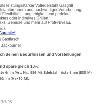
als leistungsstarker Volledelstahl Gasgrill
lstahlbrennern und hochwertiger Verarbeitung.
uf Flexibilität, Langlebigkeit und perfekte
ktes oder indirektes Grillen
aks, Gemüse und mehr auf Profi-Niveau.
ick
Garantie*
g Gasflasch
Backburner
nach deinen Bedürfnissen und Vorstellungen
und spare gleich 10%!
öste 6mm (Art. Nr.: ES6-M), Edelstahlröste 8mm (ES8-M)
 10mm (Hex10-M).
eferung