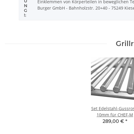
U
Einklemmen von Körperteilen in beweglichen Tei
N
Burger GmbH - Bahnholzstr. 20+40 - 75249 Kieselb
G
!:
Gril
Set Edelstahl-Gussro
10mm für CHEF-M
289,00 €
*