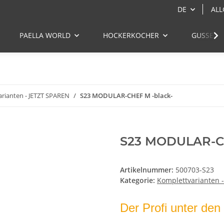
DE
ALL
PAELLA WORLD
HOCKERKOCHER
GUSSEIS
rianten - JETZT SPAREN
S23 MODULAR-CHEF M -black-
S23 MODULAR-CH
Artikelnummer:
500703-S23
Kategorie:
Komplettvarianten 
Der Profi unter den 