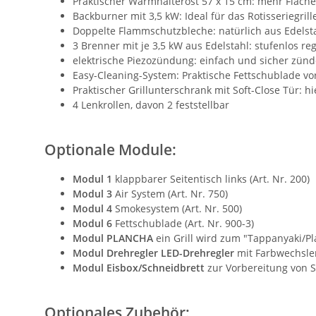
Praktischer Warmhalterost 57 x 15 cm: mehr Fläche f
Backburner mit 3,5 kW: Ideal für das Rotisseriegril
Doppelte Flammschutzbleche: natürlich aus Edelst
3 Brenner mit je 3,5 kW aus Edelstahl: stufenlos re
elektrische Piezozündung: einfach und sicher zün
Easy-Cleaning-System: Praktische Fettschublade vo
Praktischer Grillunterschrank mit Soft-Close Tür: hi
4 Lenkrollen, davon 2 feststellbar
Optionale Module:
Modul 1
klappbarer Seitentisch links (Art. Nr. 200)
Modul 3
Air System (Art. Nr. 750)
Modul 4
Smokesystem (Art. Nr. 500)
Modul 6
Fettschublade (Art. Nr. 900-3)
Modul PLANCHA
ein Grill wird zum "Tappanyaki/Pla
Modul Drehregler LED-Drehregler
mit Farbwechsler 
Modul Eisbox/Schneidbrett
zur Vorbereitung von S
Optionales Zubehör: