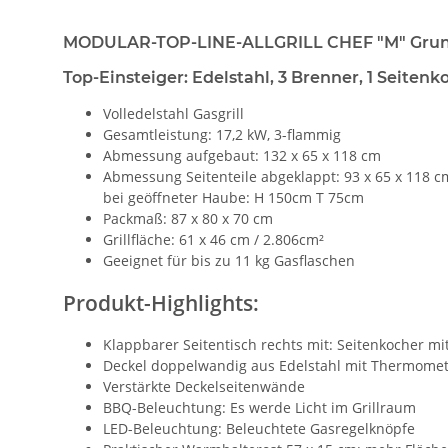
MODULAR-TOP-LINE-ALLGRILL CHEF "M" Grun
Top-Einsteiger: Edelstahl, 3 Brenner, 1 Seitenk
Volledelstahl Gasgrill
Gesamtleistung: 17,2 kW, 3-flammig
Abmessung aufgebaut: 132 x 65 x 118 cm
Abmessung Seitenteile abgeklappt: 93 x 65 x 118 c
bei geöffneter Haube: H 150cm T 75cm
Packmaß: 87 x 80 x 70 cm
Grillfläche: 61 x 46 cm / 2.806cm²
Geeignet für bis zu 11 kg Gasflaschen
Produkt-Highlights:
Klappbarer Seitentisch rechts mit: Seitenkocher mit
Deckel doppelwandig aus Edelstahl mit Thermometer:
Verstärkte Deckelseitenwände
BBQ-Beleuchtung: Es werde Licht im Grillraum
LED-Beleuchtung: Beleuchtete Gasregelknöpfe