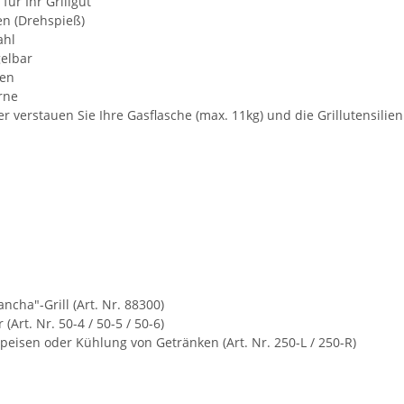
ür Ihr Grillgut
len (Drehspieß)
ahl
gelbar
den
rne
er verstauen Sie Ihre Gasflasche (max. 11kg) und die Grillutensilien
ncha"-Grill (Art. Nr. 88300)
(Art. Nr. 50-4 / 50-5 / 50-6)
peisen oder Kühlung von Getränken (Art. Nr. 250-L / 250-R)