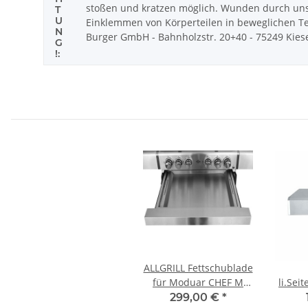
stoßen und kratzen möglich. Wunden durch uns
T
U
Einklemmen von Körperteilen in beweglichen Tei
N
Burger GmbH - Bahnholzstr. 20+40 - 75249 Kieselb
G
!:
ALLGRILL Fettschublade
für Moduar CHEF M
li.Sei
und ALLROUNDER M
ALLRO
299,00 €
*