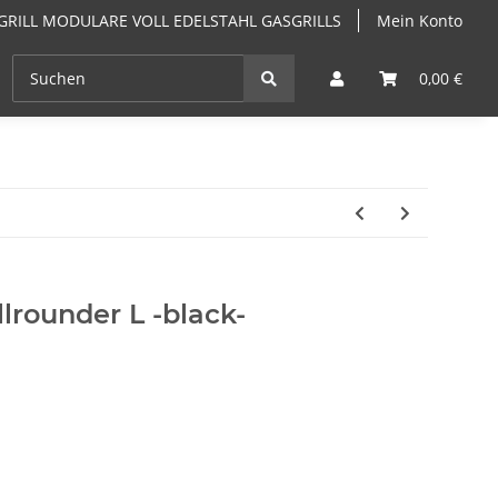
GRILL MODULARE VOLL EDELSTAHL GASGRILLS
Mein Konto
EN
ANGEBOTE
GRILLKURSE & GRILLSEMINARE PF
0,00 €
rounder L -black-