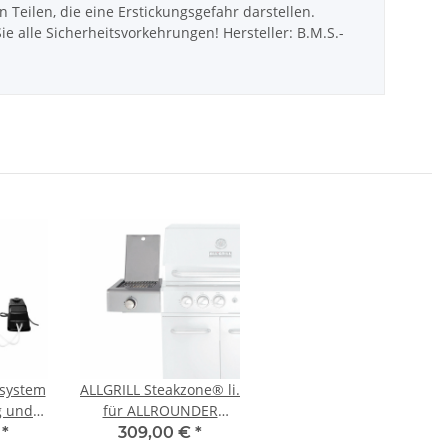
ilen, die eine Erstickungsgefahr darstellen.
 alle Sicherheitsvorkehrungen! Hersteller: B.M.S.-
system
ALLGRILL Steakzone® li.
g und
für ALLROUNDER
EF u.
Modular (100303 und
€
*
309,00 €
*