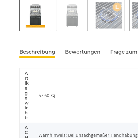
Beschreibung
Bewertungen
Frage zum 
A
rt
ik
el
g
57,60
kg
e
w
ic
h
t:
A
C
Warnhinweis: Bei unsachgemäßer Handhabung k
H