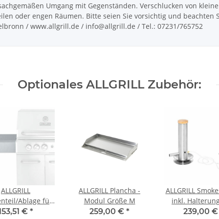
achgemäßen Umgang mit Gegenständen. Verschlucken von kleinen Te
len oder engen Räumen. Bitte seien Sie vorsichtig und beachten Sie
ronn / www.allgrill.de / info@allgrill.de / Tel.: 07231/765752
Optionales ALLGRILL Zubehör:
ALLGRILL
ALLGRILL Plancha -
ALLGRILL Smoke
tenteil/Ablage für
Modul Größe M
inkl. Halterun
UNDER Modular
Adapter für CH
153,51 €
*
259,00 €
*
239,00 