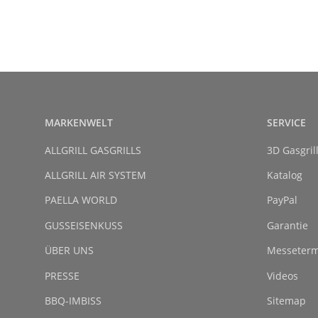
MARKENWELT
SERVICE
ALLGRILL GASGRILLS
3D Gasgril
ALLGRILL AIR SYSTEM
Katalog
PAELLA WORLD
PayPal
GUSSEISENKUSS
Garantie
ÜBER UNS
Messeterm
PRESSE
Videos
BBQ-IMBISS
Sitemap