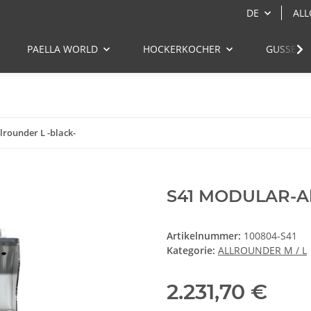
DE
ALL
PAELLA WORLD
HOCKERKOCHER
GUSSEIS
rounder L -black-
S41 MODULAR-All
Artikelnummer:
100804-S41
Kategorie:
ALLROUNDER M / L
2.231,70 €