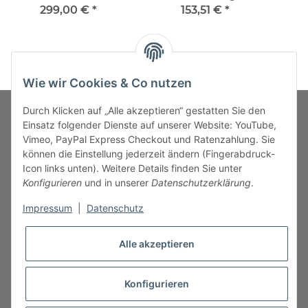
ALLROUNDER M
ALLROUNDER Modular
299,00 €
*
153,51 €
*
Wie wir Cookies & Co nutzen
Durch Klicken auf „Alle akzeptieren“ gestatten Sie den
Einsatz folgender Dienste auf unserer Website: YouTube,
Vimeo, PayPal Express Checkout und Ratenzahlung. Sie
MARKENWELT
können die Einstellung jederzeit ändern (Fingerabdruck-
Icon links unten). Weitere Details finden Sie unter
SERVICE
Konfigurieren
und in unserer
Datenschutzerklärung
.
Impressum
|
Datenschutz
INFORMATIONEN
Alle akzeptieren
Konfigurieren