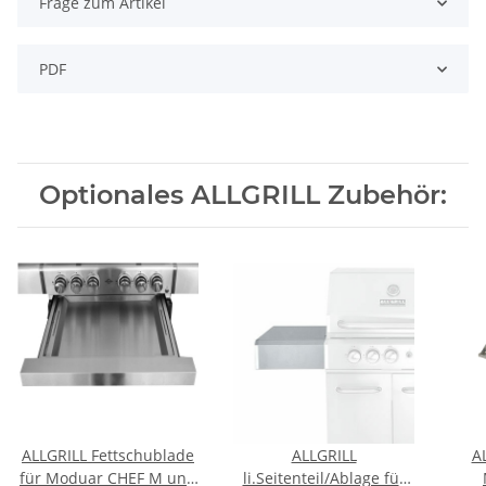
Frage zum Artikel
PDF
Optionales ALLGRILL Zubehör:
ALLGRILL Fettschublade
ALLGRILL
A
für Moduar CHEF M und
li.Seitenteil/Ablage für