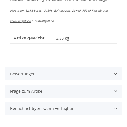
Bitte seien Sie vorsichtig und beachten Sie alle Sicherheitsvorkehrungen!
Hersteller: B.M.S-Burger GmbH - Bahnholzstr. 20+40 -75249 Kieselbronn
www.allgrill.de
/
info@allgrill.de
Artikelgewicht:
3,50
kg
Bewertungen
Frage zum Artikel
Benachrichtigen, wenn verfügbar