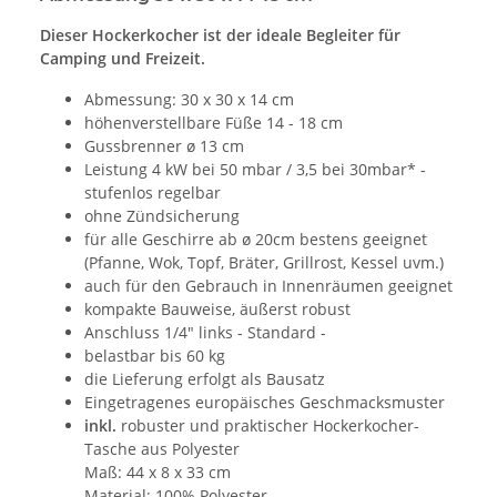
Dieser Hockerkocher ist der ideale Begleiter für
Camping und Freizeit.
Abmessung: 30 x 30 x 14 cm
höhenverstellbare Füße 14 - 18 cm
Gussbrenner ø 13 cm
Leistung 4 kW bei 50 mbar / 3,5 bei 30mbar* -
stufenlos regelbar
ohne Zündsicherung
für alle Geschirre ab ø 20cm bestens geeignet
(Pfanne, Wok, Topf, Bräter, Grillrost, Kessel uvm.)
auch für den Gebrauch in Innenräumen geeignet
kompakte Bauweise, äußerst robust
Anschluss 1/4" links - Standard -
belastbar bis 60 kg
die Lieferung erfolgt als Bausatz
Eingetragenes europäisches Geschmacksmuster
inkl.
robuster und praktischer Hockerkocher-
Tasche aus Polyester
Maß: 44 x 8 x 33 cm
Material: 100% Polyester