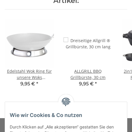
Artikel:
Edelstahl Wok Ring für
ALLGRILL BBQ
2in
unsere Woks
Grillbürste, 30 cm
19999,19997 & 19996
9,95 €
*
9,95 €
*
Wie wir Cookies & Co nutzen
Durch Klicken auf „Alle akzeptieren“ gestatten Sie den