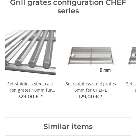
Grill grates configuration CHEF
series
Set stainless steel cast
Set stainless steel grates
Set s
iron grates 10mm für
6mm for CHEF-L
CHEF-L
329,00 €
*
129,00 €
*
Similar items