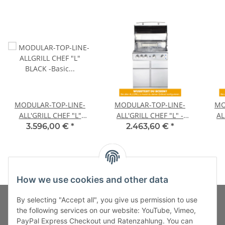
MODULAR-TOP-LINE-
MODULAR-TOP-LINE-
MO
ALL'GRILL CHEF "L"
ALL'GRILL CHEF "L" -
AL
BLACK -Basic model-
Basic Model-
3.596,00 €
*
2.463,60 €
*
How we use cookies and other data
By selecting "Accept all", you give us permission to use
the following services on our website: YouTube, Vimeo,
PayPal Express Checkout und Ratenzahlung. You can
Fuss-Zahlung-Versand-Kontakt