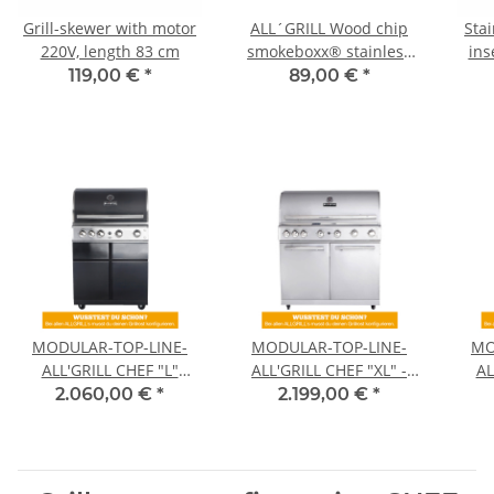
Grill-skewer with motor
ALL´GRILL Wood chip
Stai
220V, length 83 cm
smokeboxx® stainless
ins
steel for Chef-series,
119,00 €
*
89,00 €
*
Extrem,Outdoor Kitchen,
seri
Ultra
MODULAR-TOP-LINE-
MODULAR-TOP-LINE-
MO
ALL'GRILL CHEF "L"
ALL'GRILL CHEF "XL" -
AL
BLACK -Basic model-
Basic modell-
BL
2.060,00 €
*
2.199,00 €
*