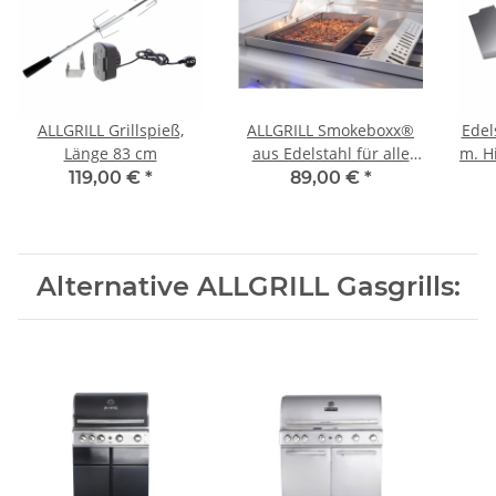
ALLGRILL Grillspieß,
ALLGRILL Smokeboxx®
Edel
Länge 83 cm
aus Edelstahl für alle
m. Hi
Modelle ab Allrounder
Mod
119,00 €
*
89,00 €
*
Alternative ALLGRILL Gasgrills: