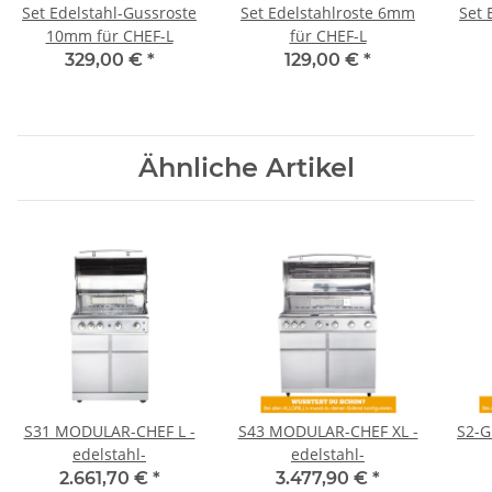
Set Edelstahl-Gussroste
Set Edelstahlroste 6mm
Set 
10mm für CHEF-L
für CHEF-L
329,00 €
*
129,00 €
*
Ähnliche Artikel
S31 MODULAR-CHEF L -
S43 MODULAR-CHEF XL -
S2-G
edelstahl-
edelstahl-
2.661,70 €
*
3.477,90 €
*