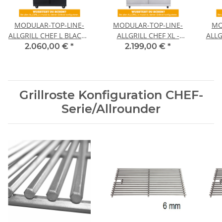
MODULAR-TOP-LINE-
MODULAR-TOP-LINE-
MO
ALLGRILL CHEF L BLACK -
ALLGRILL CHEF XL -
ALLG
Grundmodell-
Grundmodell-
2.060,00 €
*
2.199,00 €
*
Grillroste Konfiguration CHEF-
Serie/Allrounder