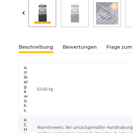
Beschreibung
Bewertungen
Frage zum 
A
rt
ik
el
g
63,60
kg
e
w
ic
h
t:
A
C
Warnhinweis: Bei unsachgemäßer Handhabung k
H