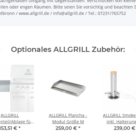
achgemäßen Umgang mit Gegenständen. Verschlucken von kleinen Te
len oder engen Räumen. Bitte seien Sie vorsichtig und beachten Sie
ronn / www.allgrill.de / info@allgrill.de / Tel.: 07231/765752
Optionales ALLGRILL Zubehör:
ALLGRILL
ALLGRILL Plancha -
ALLGRILL Smoke
tenteil/Ablage für
Modul Größe M
inkl. Halterun
UNDER Modular
Adapter für CH
153,51 €
*
259,00 €
*
239,00 
ALLROUND