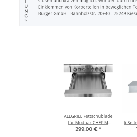
stoßen und kratzen möglich. Wunden durch uns
T
U
Einklemmen von Körperteilen in beweglichen Tei
N
Burger GmbH - Bahnholzstr. 20+40 - 75249 Kieselb
G
!:
ALLGRILL Fettschublade
für Moduar CHEF M
li.Sei
und ALLROUNDER M
ALLRO
299,00 €
*