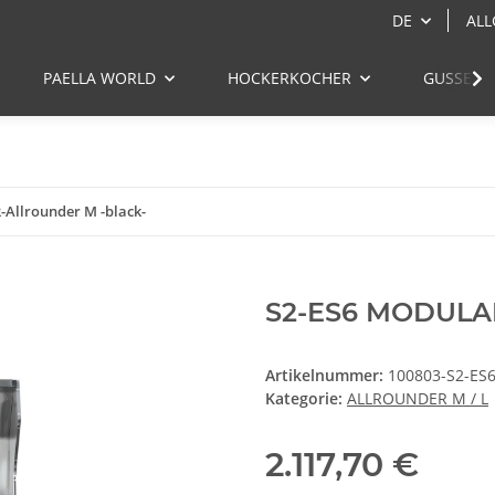
DE
ALL
PAELLA WORLD
HOCKERKOCHER
GUSSEIS
Allrounder M -black-
S2-ES6 MODULAR-
Artikelnummer:
100803-S2-ES
Kategorie:
ALLROUNDER M / L
2.117,70 €