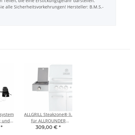
ilen, die eine Erstickungsgefahr darstellen.
 alle Sicherheitsvorkehrungen! Hersteller: B.M.S.-
system
ALLGRILL Steakzone® li.
g und
für ALLROUNDER
EF u.
Modular (100303 und
€
*
309,00 €
*
ER
100304)