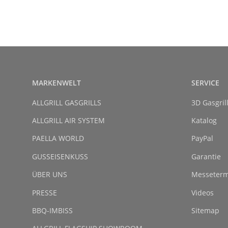
MARKENWELT
SERVICE
ALLGRILL GASGRILLS
3D Gasgril
ALLGRILL AIR SYSTEM
Katalog
PAELLA WORLD
PayPal
GUSSEISENKUSS
Garantie
ÜBER UNS
Messeterm
PRESSE
Videos
BBQ-IMBISS
Sitemap