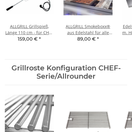
ALLGRILL Grillspieß,
ALLGRILL Smokeboxx®
Edel
Länge 110 cm - für CHEF
aus Edelstahl für alle
m. Hi
XL, Ultra u.
Modelle ab Allrounder
Mod
159,00 €
*
89,00 €
*
Outdoorküche
Grillroste Konfiguration CHEF-
Serie/Allrounder