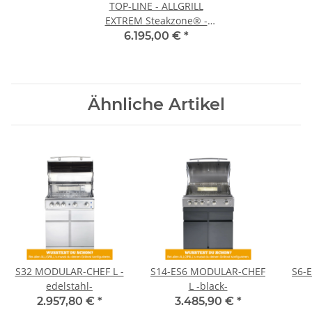
TOP-LINE - ALLGRILL
EXTREM Steakzone® -
BLACK mit Air System
6.195,00 €
*
Ähnliche Artikel
S32 MODULAR-CHEF L -
S14-ES6 MODULAR-CHEF
S6-
edelstahl-
L -black-
2.957,80 €
*
3.485,90 €
*