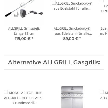
ALLGRILL Grillspieß,
ALLGRILL Smokeboxx®
Edel
Länge 83 cm
aus Edelstahl für alle
m. Hi
Modelle ab Allrounder
Mod
119,00 €
*
89,00 €
*
Alternative ALLGRILL Gasgrills: