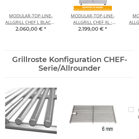
MODULAR-TOP-LINE-
MODULAR-TOP-LINE-
MO
ALLGRILL CHEF L BLACK -
ALLGRILL CHEF XL -
ALLG
Grundmodell-
Grundmodell-
2.060,00 €
*
2.199,00 €
*
Grillroste Konfiguration CHEF-
Serie/Allrounder