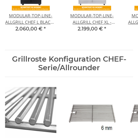
MODULAR-TOP-LINE-
MODULAR-TOP-LINE-
MO
ALLGRILL CHEF L BLACK -
ALLGRILL CHEF XL -
ALLG
Grundmodell-
Grundmodell-
2.060,00 €
*
2.199,00 €
*
Grillroste Konfiguration CHEF-
Serie/Allrounder