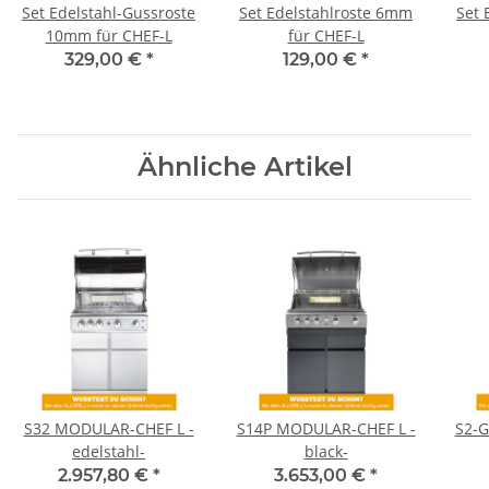
Set Edelstahl-Gussroste
Set Edelstahlroste 6mm
Set 
10mm für CHEF-L
für CHEF-L
329,00 €
*
129,00 €
*
Ähnliche Artikel
S32 MODULAR-CHEF L -
S14P MODULAR-CHEF L -
S2-
edelstahl-
black-
2.957,80 €
*
3.653,00 €
*