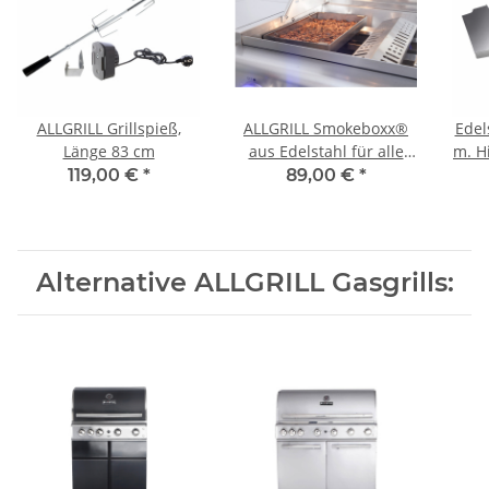
ALLGRILL Grillspieß,
ALLGRILL Smokeboxx®
Edel
Länge 83 cm
aus Edelstahl für alle
m. Hi
Modelle ab Allrounder
Mod
119,00 €
*
89,00 €
*
Alternative ALLGRILL Gasgrills: