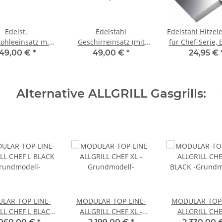
Edelst.
Edelstahl
Edelstahl Hitzel
kohleeinsatz m.
Geschirreinsatz (mit
für Chef-Serie, 
eitblech für alle
Loch) für
Ultra u. Outdo
149,00 €
*
49,00 €
*
24,95 €
e ab Allrounder
Seitenkochfeld/-
brenner für Allrounder
Modular M/L, CHEF
Alternative ALLGRILL Gasgrills:
S/M/L/XL
LAR-TOP-LINE-
MODULAR-TOP-LINE-
MODULAR-TOP-
LL CHEF L BLACK
ALLGRILL CHEF XL -
ALLGRILL CHE
rundmodell-
Grundmodell-
BLACK -Grundm