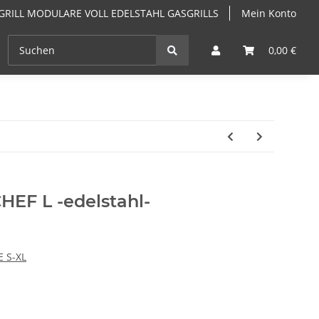
GRILL MODULARE VOLL EDELSTAHL GASGRILLS
Mein Konto
EN
ANGEBOTE
GRILLKURSE & GRILLSEMINARE PF
0,00 €
EF L -edelstahl-
E S-XL