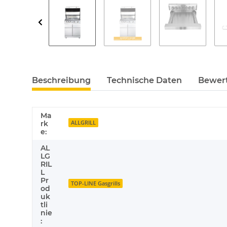
Beschreibung
Technische Daten
Bewer
Ma
ALLGRILL
rk
e:
AL
LG
RIL
L
Pr
TOP-LINE Gasgrills
od
uk
tli
nie
: