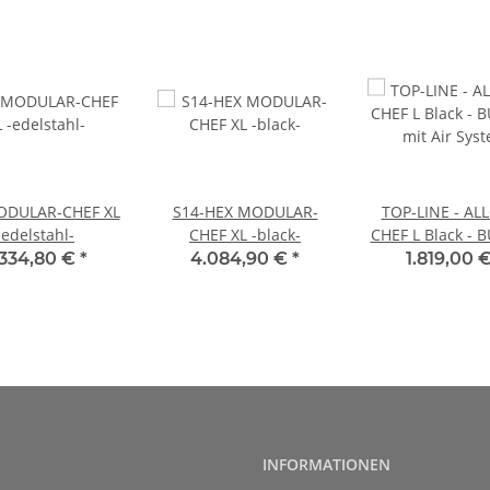
ODULAR-CHEF XL
S14-HEX MODULAR-
TOP-LINE - ALL
-edelstahl-
CHEF XL -black-
CHEF L Black - B
mit Air Sys
.334,80 €
*
4.084,90 €
*
1.819,00 
INFORMATIONEN