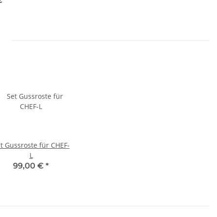
 €
*
t Gussroste für CHEF-
L
99,00 €
*