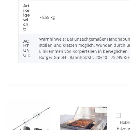
Art
ike
lge
76,55
kg
wi
ch
t:
Warnhinweis: Bei unsachgemäßer Handhabung 
AC
stoßen und kratzen möglich. Wunden durch un
HT
UN
Einklemmen von Körperteilen in beweglichen Te
G !:
Burger GmbH - Bahnholzstr. 20+40 - 75249 Kiese