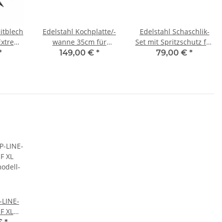
eitblech
Edelstahl Kochplatte/-
Edelstahl Schaschlik-
Extrem,
wanne 35cm für
Set mit Spritzschutz für
orküche
ALLGRILL Allrounder L,
CHEF S/M/L/XL u.
*
149,00 €
*
79,00 €
*
CHEF L/XL, ULTRA u.
Allrounder
Outdoorküche
LINE-
F XL
odell-