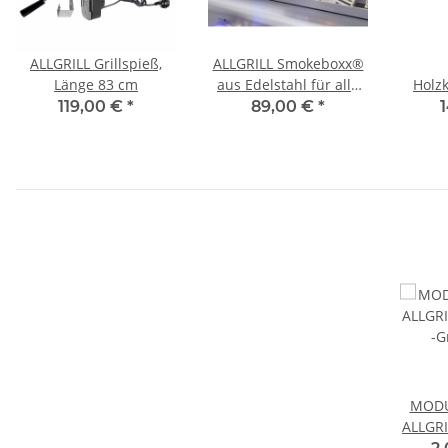
ALLGRILL Grillspieß,
ALLGRILL Smokeboxx®
Länge 83 cm
aus Edelstahl für alle
Holz
Modelle ab Allrounder
Hitzel
119,00 €
*
89,00 €
*
Modell
MODU
ALLGRI
-G