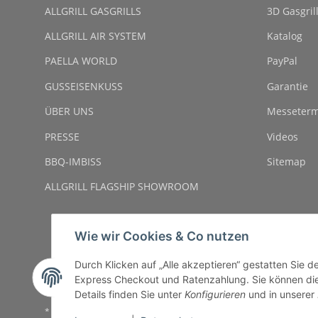
ALLGRILL GASGRILLS
3D Gasgril
ALLGRILL AIR SYSTEM
Katalog
PAELLA WORLD
PayPal
GUSSEISENKUSS
Garantie
ÜBER UNS
Messeterm
PRESSE
Videos
BBQ-IMBISS
Sitemap
ALLGRILL FLAGSHIP SHOWROOM
Wie wir Cookies & Co nutzen
Durch Klicken auf „Alle akzeptieren“ gestatten Sie 
Express Checkout und Ratenzahlung. Sie können die E
Details finden Sie unter
Konfigurieren
und in unserer
* Alle Preise inkl. gesetzlicher USt., zzgl.
Versand