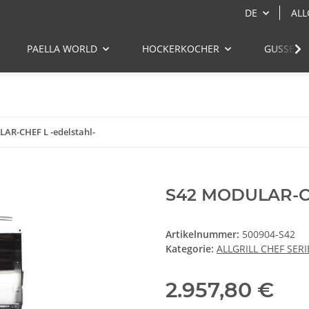
DE
ALL
PAELLA WORLD
HOCKERKOCHER
GUSSEIS
AR-CHEF L -edelstahl-
S42 MODULAR-CH
Artikelnummer:
500904-S42
Kategorie:
ALLGRILL CHEF SERI
2.957,80 €