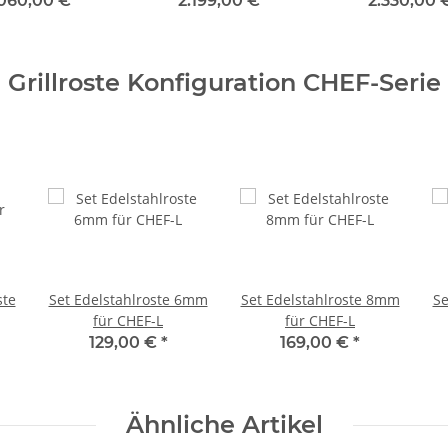
.060,00 €
*
2.199,00 €
*
2.330,00
Grillroste Konfiguration CHEF-Serie
ste
Set Edelstahlroste 6mm
Set Edelstahlroste 8mm
Se
für CHEF-L
für CHEF-L
129,00 €
*
169,00 €
*
Ähnliche Artikel