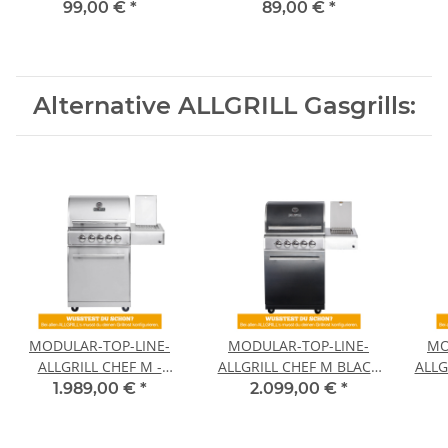
Modelle ab Allrounder
Mod
99,00 €
*
89,00 €
*
Alternative ALLGRILL Gasgrills:
MODULAR-TOP-LINE-
MODULAR-TOP-LINE-
MO
ALLGRILL CHEF M -
ALLGRILL CHEF M BLACK
ALLG
Grundmodell-
-Grundmodell-
1.989,00 €
*
2.099,00 €
*