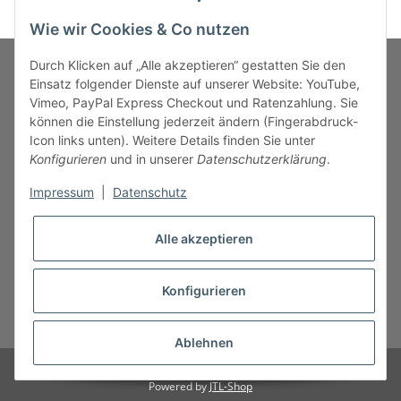
Wie wir Cookies & Co nutzen
Durch Klicken auf „Alle akzeptieren“ gestatten Sie den
Einsatz folgender Dienste auf unserer Website: YouTube,
Vimeo, PayPal Express Checkout und Ratenzahlung. Sie
MARKENWELT
können die Einstellung jederzeit ändern (Fingerabdruck-
Icon links unten). Weitere Details finden Sie unter
SERVICE
Konfigurieren
und in unserer
Datenschutzerklärung
.
Impressum
|
Datenschutz
INFORMATIONEN
Alle akzeptieren
Konfigurieren
* Alle Preise inkl. gesetzlicher USt., zzgl.
Versand
Ablehnen
© B.M.S-Burger GmbH
Powered by
JTL-Shop